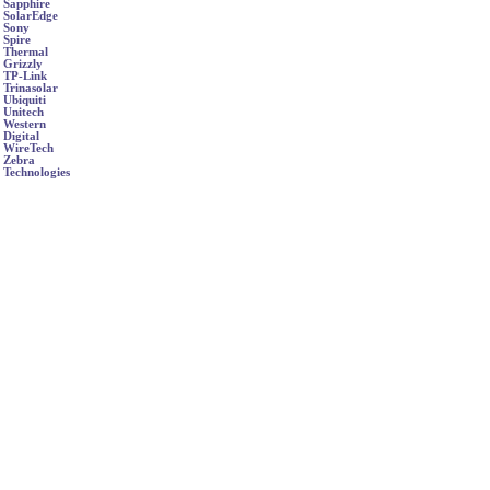
Sapphire
SolarEdge
Sony
Spire
Thermal
Grizzly
TP-Link
Trinasolar
Ubiquiti
Unitech
Western
Digital
WireTech
Zebra
Technologies