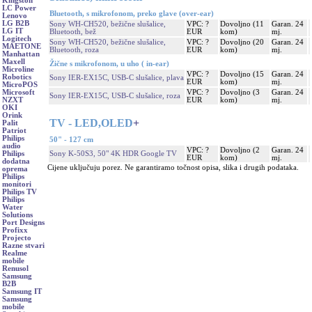
Kingston
LC Power
Bluetooth, s mikrofonom, preko glave (over-ear)
Lenovo
LG B2B
Sony WH-CH520, bežične slušalice,
VPC: ?
Dovoljno (11
Garan. 24
LG IT
Bluetooth, bež
EUR
kom)
mj.
Logitech
Sony WH-CH520, bežične slušalice,
VPC: ?
Dovoljno (20
Garan. 24
MAETONE
Bluetooth, roza
EUR
kom)
mj.
Manhattan
Maxell
Žične s mikrofonom, u uho ( in-ear)
Microline
VPC: ?
Dovoljno (15
Garan. 24
Robotics
Sony IER-EX15C, USB-C slušalice, plava
EUR
kom)
mj.
MicroPOS
VPC: ?
Dovoljno (3
Garan. 24
Microsoft
Sony IER-EX15C, USB-C slušalice, roza
EUR
kom)
mj.
NZXT
OKI
Orink
TV - LED,OLED
+
Palit
Patriot
Philips
50" - 127 cm
audio
VPC: ?
Dovoljno (2
Garan. 24
Sony K-50S3, 50" 4K HDR Google TV
Philips
EUR
kom)
mj.
dodatna
Cijene uključuju porez. Ne garantiramo točnost opisa, slika i drugih podataka.
oprema
Philips
monitori
Philips TV
Philips
Water
Solutions
Port Designs
Profixx
Projecto
Razne stvari
Realme
mobile
Renusol
Samsung
B2B
Samsung IT
Samsung
mobile