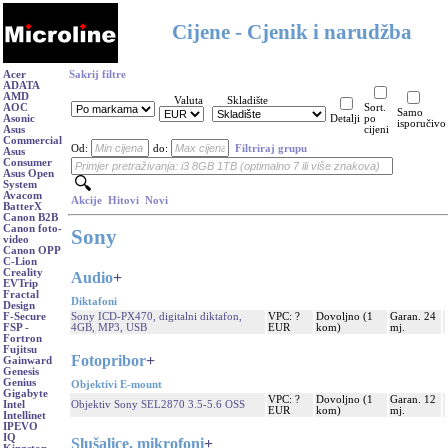
Cijene - Cjenik i narudžba
Acer
Sakrij filtre
ADATA
AMD
Valuta
Skladište
AOC
Sort.
Samo
Asonic
Detalji
po
isporučivo
Asus
cijeni
Commercial
Od:
do:
Filtriraj grupu
Asus
Consumer
Asus Open
System
Avacom
Akcije
Hitovi
Novi
BatterX
Canon B2B
Canon foto-
Sony
video
Canon OPP
C-Lion
Creality
Audio
+
EVTrip
Fractal
Diktafoni
Design
Sony ICD-PX470, digitalni diktafon,
VPC: ?
Dovoljno (1
Garan. 24
F-Secure
4GB, MP3, USB
EUR
kom)
mj.
FSP -
Fortron
Fujitsu
Fotopribor
+
Gainward
Genesis
Genius
Objektivi E-mount
Gigabyte
VPC: ?
Dovoljno (1
Garan. 12
Objektiv Sony SEL2870 3.5-5.6 OSS
Intel
EUR
kom)
mj.
Intellinet
IPEVO
IQ
Slušalice, mikrofoni
+