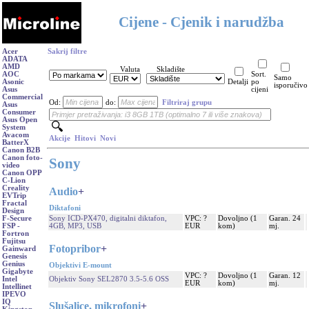
Cijene - Cjenik i narudžba
Acer
Sakrij filtre
ADATA
AMD
Valuta
Skladište
AOC
Sort.
Samo
Asonic
Detalji
po
isporučivo
Asus
cijeni
Commercial
Od:
do:
Filtriraj grupu
Asus
Consumer
Asus Open
System
Avacom
Akcije
Hitovi
Novi
BatterX
Canon B2B
Canon foto-
Sony
video
Canon OPP
C-Lion
Creality
Audio
+
EVTrip
Fractal
Diktafoni
Design
Sony ICD-PX470, digitalni diktafon,
VPC: ?
Dovoljno (1
Garan. 24
F-Secure
4GB, MP3, USB
EUR
kom)
mj.
FSP -
Fortron
Fujitsu
Fotopribor
+
Gainward
Genesis
Genius
Objektivi E-mount
Gigabyte
VPC: ?
Dovoljno (1
Garan. 12
Objektiv Sony SEL2870 3.5-5.6 OSS
Intel
EUR
kom)
mj.
Intellinet
IPEVO
IQ
Slušalice, mikrofoni
+