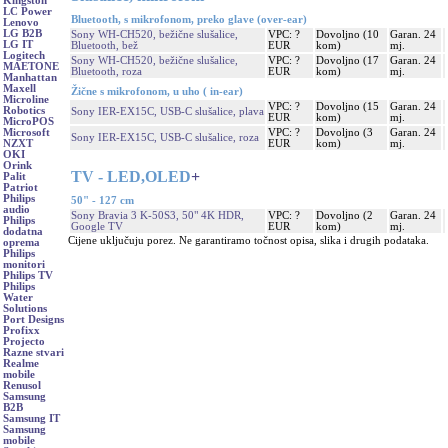
Kingston
LC Power
Bluetooth, s mikrofonom, preko glave (over-ear)
Lenovo
LG B2B
Sony WH-CH520, bežične slušalice,
VPC: ?
Dovoljno (10
Garan. 24
LG IT
Bluetooth, bež
EUR
kom)
mj.
Logitech
Sony WH-CH520, bežične slušalice,
VPC: ?
Dovoljno (17
Garan. 24
MAETONE
Bluetooth, roza
EUR
kom)
mj.
Manhattan
Maxell
Žične s mikrofonom, u uho ( in-ear)
Microline
VPC: ?
Dovoljno (15
Garan. 24
Robotics
Sony IER-EX15C, USB-C slušalice, plava
EUR
kom)
mj.
MicroPOS
VPC: ?
Dovoljno (3
Garan. 24
Microsoft
Sony IER-EX15C, USB-C slušalice, roza
EUR
kom)
mj.
NZXT
OKI
Orink
TV - LED,OLED
+
Palit
Patriot
Philips
50" - 127 cm
audio
Sony Bravia 3 K-50S3, 50" 4K HDR,
VPC: ?
Dovoljno (2
Garan. 24
Philips
Google TV
EUR
kom)
mj.
dodatna
Cijene uključuju porez. Ne garantiramo točnost opisa, slika i drugih podataka.
oprema
Philips
monitori
Philips TV
Philips
Water
Solutions
Port Designs
Profixx
Projecto
Razne stvari
Realme
mobile
Renusol
Samsung
B2B
Samsung IT
Samsung
mobile