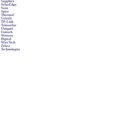
Sapphire
SolarEdge
Sony
Spire
Thermal
Grizzly
TP-Link
Trinasolar
Ubiquiti
Unitech
Western
Digital
WireTech
Zebra
Technologies