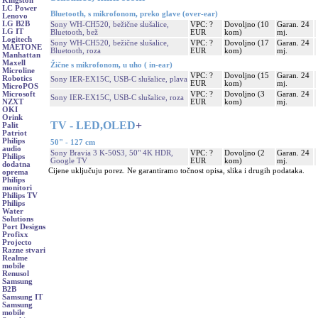
Kingston
LC Power
Bluetooth, s mikrofonom, preko glave (over-ear)
Lenovo
LG B2B
Sony WH-CH520, bežične slušalice,
VPC: ?
Dovoljno (10
Garan. 24
LG IT
Bluetooth, bež
EUR
kom)
mj.
Logitech
Sony WH-CH520, bežične slušalice,
VPC: ?
Dovoljno (17
Garan. 24
MAETONE
Bluetooth, roza
EUR
kom)
mj.
Manhattan
Maxell
Žične s mikrofonom, u uho ( in-ear)
Microline
VPC: ?
Dovoljno (15
Garan. 24
Robotics
Sony IER-EX15C, USB-C slušalice, plava
EUR
kom)
mj.
MicroPOS
VPC: ?
Dovoljno (3
Garan. 24
Microsoft
Sony IER-EX15C, USB-C slušalice, roza
EUR
kom)
mj.
NZXT
OKI
Orink
TV - LED,OLED
+
Palit
Patriot
Philips
50" - 127 cm
audio
Sony Bravia 3 K-50S3, 50" 4K HDR,
VPC: ?
Dovoljno (2
Garan. 24
Philips
Google TV
EUR
kom)
mj.
dodatna
Cijene uključuju porez. Ne garantiramo točnost opisa, slika i drugih podataka.
oprema
Philips
monitori
Philips TV
Philips
Water
Solutions
Port Designs
Profixx
Projecto
Razne stvari
Realme
mobile
Renusol
Samsung
B2B
Samsung IT
Samsung
mobile