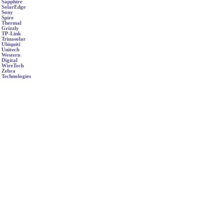
Sapphire
SolarEdge
Sony
Spire
Thermal
Grizzly
TP-Link
Trinasolar
Ubiquiti
Unitech
Western
Digital
WireTech
Zebra
Technologies