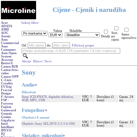
Cijene - Cjenik i narudžba
Acer
Sakrij filtre
ADATA
AMD
Valuta
Skladište
AOC
Sort.
Samo
Asonic
Detalji
po
isporučivo
Asus
cijeni
Commercial
Od:
do:
Filtriraj grupu
Asus
Consumer
Asus Open
System
Avacom
Akcije
Hitovi
Novi
BatterX
Canon B2B
Canon foto-
Sony
video
Canon OPP
C-Lion
Creality
Audio
+
EVTrip
Fractal
Diktafoni
Design
Sony ICD-PX470, digitalni diktafon,
VPC: ?
Dovoljno (1
Garan. 24
F-Secure
4GB, MP3, USB
EUR
kom)
mj.
FSP -
Fortron
Fujitsu
Fotopribor
+
Gainward
Genesis
Genius
Objektivi E-mount
Gigabyte
VPC: ?
Dovoljno (1
Garan. 12
Objektiv Sony SEL2870 3.5-5.6 OSS
Intel
EUR
kom)
mj.
Intellinet
IPEVO
IQ
Slušalice, mikrofoni
+