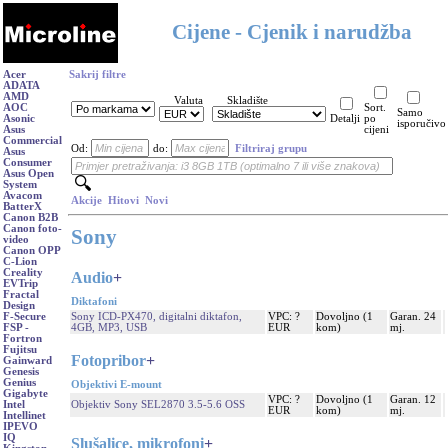
Cijene - Cjenik i narudžba
Acer
Sakrij filtre
ADATA
AMD
Valuta
Skladište
AOC
Sort.
Samo
Asonic
Detalji
po
isporučivo
Asus
cijeni
Commercial
Od:
do:
Filtriraj grupu
Asus
Consumer
Asus Open
System
Avacom
Akcije
Hitovi
Novi
BatterX
Canon B2B
Canon foto-
Sony
video
Canon OPP
C-Lion
Creality
Audio
+
EVTrip
Fractal
Diktafoni
Design
Sony ICD-PX470, digitalni diktafon,
VPC: ?
Dovoljno (1
Garan. 24
F-Secure
4GB, MP3, USB
EUR
kom)
mj.
FSP -
Fortron
Fujitsu
Fotopribor
+
Gainward
Genesis
Genius
Objektivi E-mount
Gigabyte
VPC: ?
Dovoljno (1
Garan. 12
Objektiv Sony SEL2870 3.5-5.6 OSS
Intel
EUR
kom)
mj.
Intellinet
IPEVO
IQ
Slušalice, mikrofoni
+