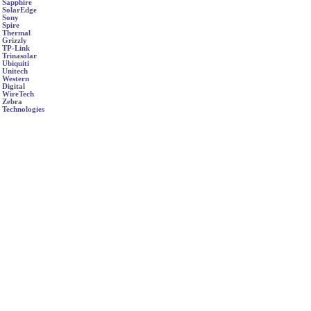
Sapphire
SolarEdge
Sony
Spire
Thermal
Grizzly
TP-Link
Trinasolar
Ubiquiti
Unitech
Western
Digital
WireTech
Zebra
Technologies