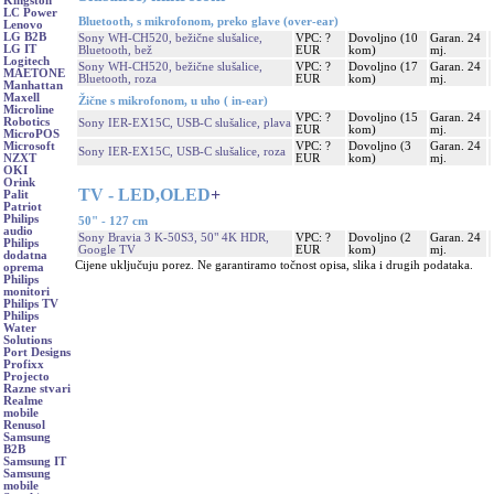
Kingston
LC Power
Bluetooth, s mikrofonom, preko glave (over-ear)
Lenovo
LG B2B
Sony WH-CH520, bežične slušalice,
VPC: ?
Dovoljno (10
Garan. 24
LG IT
Bluetooth, bež
EUR
kom)
mj.
Logitech
Sony WH-CH520, bežične slušalice,
VPC: ?
Dovoljno (17
Garan. 24
MAETONE
Bluetooth, roza
EUR
kom)
mj.
Manhattan
Maxell
Žične s mikrofonom, u uho ( in-ear)
Microline
VPC: ?
Dovoljno (15
Garan. 24
Robotics
Sony IER-EX15C, USB-C slušalice, plava
EUR
kom)
mj.
MicroPOS
VPC: ?
Dovoljno (3
Garan. 24
Microsoft
Sony IER-EX15C, USB-C slušalice, roza
EUR
kom)
mj.
NZXT
OKI
Orink
TV - LED,OLED
+
Palit
Patriot
Philips
50" - 127 cm
audio
Sony Bravia 3 K-50S3, 50" 4K HDR,
VPC: ?
Dovoljno (2
Garan. 24
Philips
Google TV
EUR
kom)
mj.
dodatna
Cijene uključuju porez. Ne garantiramo točnost opisa, slika i drugih podataka.
oprema
Philips
monitori
Philips TV
Philips
Water
Solutions
Port Designs
Profixx
Projecto
Razne stvari
Realme
mobile
Renusol
Samsung
B2B
Samsung IT
Samsung
mobile