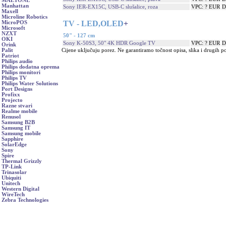
MAETONE
Manhattan
Sony IER-EX15C, USB-C slušalice, roza
VPC: ? EUR
D
Maxell
Microline Robotics
TV - LED,OLED
+
MicroPOS
Microsoft
NZXT
50" - 127 cm
OKI
Sony K-50S3, 50" 4K HDR Google TV
VPC: ? EUR
D
Orink
Cijene uključuju porez. Ne garantiramo točnost opisa, slika i drugih p
Palit
Patriot
Philips audio
Philips dodatna oprema
Philips monitori
Philips TV
Philips Water Solutions
Port Designs
Profixx
Projecto
Razne stvari
Realme mobile
Renusol
Samsung B2B
Samsung IT
Samsung mobile
Sapphire
SolarEdge
Sony
Spire
Thermal Grizzly
TP-Link
Trinasolar
Ubiquiti
Unitech
Western Digital
WireTech
Zebra Technologies