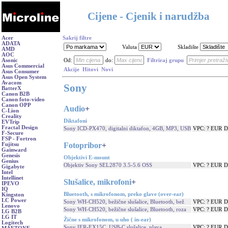
Cijene - Cjenik i narudžba
Acer
Sakrij filtre
ADATA
Valuta
Skladište
AMD
AOC
Asonic
Od:
do:
Filtriraj grupu
Asus Commercial
Akcije
Hitovi
Novi
Asus Consumer
Asus Open System
Avacom
Sony
BatterX
Canon B2B
Canon foto-video
Canon OPP
Audio
+
C-Lion
Creality
Diktafoni
EVTrip
Fractal Design
Sony ICD-PX470, digitalni diktafon, 4GB, MP3, USB
VPC: ? EUR
D
F-Secure
FSP - Fortron
Fotopribor
+
Fujitsu
Gainward
Genesis
Objektivi E-mount
Genius
Objektiv Sony SEL2870 3.5-5.6 OSS
VPC: ? EUR
D
Gigabyte
Intel
Intellinet
Slušalice, mikrofoni
+
IPEVO
IQ
Bluetooth, s mikrofonom, preko glave (over-ear)
Kingston
LC Power
Sony WH-CH520, bežične slušalice, Bluetooth, bež
VPC: ? EUR
D
Lenovo
Sony WH-CH520, bežične slušalice, Bluetooth, roza
VPC: ? EUR
D
LG B2B
LG IT
Žične s mikrofonom, u uho ( in-ear)
Logitech
Sony IER-EX15C, USB-C slušalice, plava
VPC: ? EUR
D