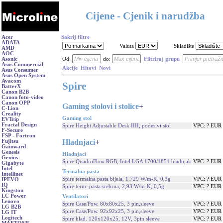
Cijene - Cjenik i narudžba
Acer
Sakrij filtre
ADATA
Valuta
Skladište
AMD
AOC
Asonic
Od:
do:
Filtriraj grupu
Asus Commercial
Akcije
Hitovi
Novi
Asus Consumer
Asus Open System
Avacom
Spire
BatterX
Canon B2B
Canon foto-video
Canon OPP
Gaming stolovi i stolice
+
C-Lion
Creality
Gaming stol
EVTrip
Fractal Design
Spire Height Adjustable Desk IIII, podesivi stol
VPC: ? EUR
F-Secure
FSP - Fortron
Hladnjaci
+
Fujitsu
Gainward
Genesis
Hladnjaci
Genius
Spire QuadroFlow RGB, Intel LGA 1700/1851 hladnjak
VPC: ? EUR
Gigabyte
Intel
Termalna pasta
Intellinet
Spire termalna pasta bijela, 1,729 W/m-K, 0,3g
VPC: ? EUR
IPEVO
IQ
Spire term. pasta srebrna, 2,93 W/m-K, 0,5g
VPC: ? EUR
Kingston
LC Power
Ventilatori
Lenovo
Spire Case/Pow. 80x80x25, 3 pin,sleeve
VPC: ? EUR
LG B2B
Spire Case/Pow. 92x92x25, 3 pin,sleeve
VPC: ? EUR
LG IT
Logitech
Spire hlad. 120x120x25, 12V, 3pin sleeve
VPC: ? EUR