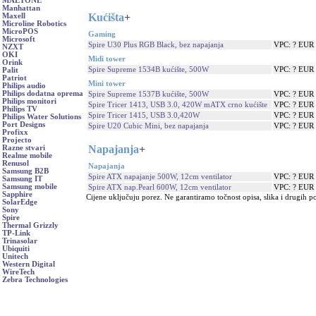
MAETONE
Manhattan
Kućišta
+
Maxell
Microline Robotics
MicroPOS
Gaming
Microsoft
Spire U30 Plus RGB Black, bez napajanja
VPC: ? EUR
NZXT
OKI
Midi tower
Orink
Spire Supreme 1534B kućište, 500W
VPC: ? EUR
Palit
Patriot
Mini tower
Philips audio
Philips dodatna oprema
Spire Supreme 1537B kućište, 500W
VPC: ? EUR
Philips monitori
Spire Tricer 1413, USB 3.0, 420W mATX crno kućište
VPC: ? EUR
Philips TV
Spire Tricer 1415, USB 3.0,420W
VPC: ? EUR
Philips Water Solutions
Port Designs
Spire U20 Cubic Mini, bez napajanja
VPC: ? EUR
Profixx
Projecto
Napajanja
+
Razne stvari
Realme mobile
Renusol
Napajanja
Samsung B2B
Spire ATX napajanje 500W, 12cm ventilator
VPC: ? EUR
Samsung IT
Samsung mobile
Spire ATX nap.Pearl 600W, 12cm ventilator
VPC: ? EUR
Sapphire
Cijene uključuju porez. Ne garantiramo točnost opisa, slika i drugih p
SolarEdge
Sony
Spire
Thermal Grizzly
TP-Link
Trinasolar
Ubiquiti
Unitech
Western Digital
WireTech
Zebra Technologies