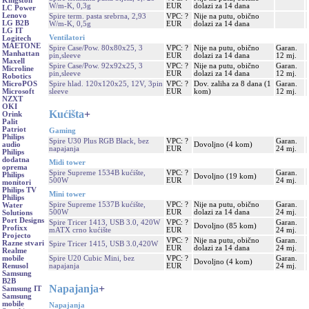
Kingston
W/m-K, 0,3g
EUR
dolazi za 14 dana
LC Power
Lenovo
Spire term. pasta srebrna, 2,93
VPC: ?
Nije na putu, obično
LG B2B
W/m-K, 0,5g
EUR
dolazi za 14 dana
LG IT
Ventilatori
Logitech
MAETONE
Spire Case/Pow. 80x80x25, 3
VPC: ?
Nije na putu, obično
Garan.
Manhattan
pin,sleeve
EUR
dolazi za 14 dana
12 mj.
Maxell
Spire Case/Pow. 92x92x25, 3
VPC: ?
Nije na putu, obično
Garan.
Microline
pin,sleeve
EUR
dolazi za 14 dana
12 mj.
Robotics
Spire hlad. 120x120x25, 12V, 3pin
VPC: ?
Dov. zaliha za 8 dana (1
Garan.
MicroPOS
sleeve
EUR
kom)
12 mj.
Microsoft
NZXT
OKI
Kućišta
+
Orink
Palit
Patriot
Gaming
Philips
Spire U30 Plus RGB Black, bez
VPC: ?
Garan.
Dovoljno (4 kom)
audio
napajanja
EUR
24 mj.
Philips
dodatna
Midi tower
oprema
Spire Supreme 1534B kućište,
VPC: ?
Garan.
Philips
Dovoljno (19 kom)
500W
EUR
24 mj.
monitori
Philips TV
Mini tower
Philips
Spire Supreme 1537B kućište,
VPC: ?
Nije na putu, obično
Garan.
Water
500W
EUR
dolazi za 14 dana
24 mj.
Solutions
Port Designs
Spire Tricer 1413, USB 3.0, 420W
VPC: ?
Garan.
Dovoljno (85 kom)
Profixx
mATX crno kućište
EUR
24 mj.
Projecto
VPC: ?
Nije na putu, obično
Garan.
Razne stvari
Spire Tricer 1415, USB 3.0,420W
EUR
dolazi za 14 dana
24 mj.
Realme
Spire U20 Cubic Mini, bez
VPC: ?
Garan.
mobile
Dovoljno (4 kom)
napajanja
EUR
24 mj.
Renusol
Samsung
B2B
Napajanja
+
Samsung IT
Samsung
mobile
Napajanja