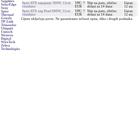
Sapphire
Spire ATX napajanje 500W, 12cm
VPC: ?
Nije na putu, obično
Garan.
SolarEdge
ventilator
EUR
dolazi za 14 dana
12 mj.
Sony
Spire ATX nap.Pearl 600W, 12cm
VPC: ?
Nije na putu, obično
Garan.
Spire
ventilator
EUR
dolazi za 14 dana
12 mj.
Thermal
Grizzly
Cijene uključuju porez. Ne garantiramo točnost opisa, slika i drugih podataka.
TP-Link
Trinasolar
Ubiquiti
Unitech
Western
Digital
WireTech
Zebra
Technologies