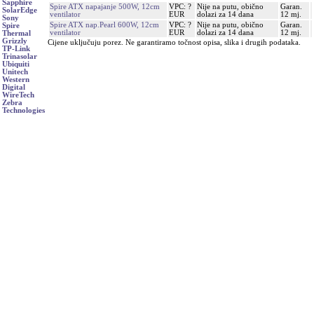
Sapphire
Spire ATX napajanje 500W, 12cm
VPC: ?
Nije na putu, obično
Garan.
SolarEdge
ventilator
EUR
dolazi za 14 dana
12 mj.
Sony
Spire ATX nap.Pearl 600W, 12cm
VPC: ?
Nije na putu, obično
Garan.
Spire
ventilator
EUR
dolazi za 14 dana
12 mj.
Thermal
Grizzly
Cijene uključuju porez. Ne garantiramo točnost opisa, slika i drugih podataka.
TP-Link
Trinasolar
Ubiquiti
Unitech
Western
Digital
WireTech
Zebra
Technologies