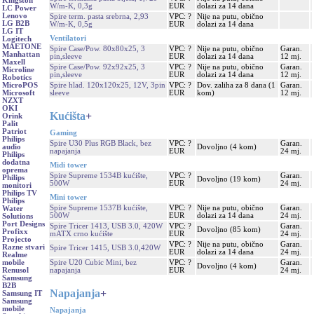
Kingston
W/m-K, 0,3g
EUR
dolazi za 14 dana
LC Power
Lenovo
Spire term. pasta srebrna, 2,93
VPC: ?
Nije na putu, obično
LG B2B
W/m-K, 0,5g
EUR
dolazi za 14 dana
LG IT
Ventilatori
Logitech
MAETONE
Spire Case/Pow. 80x80x25, 3
VPC: ?
Nije na putu, obično
Garan.
Manhattan
pin,sleeve
EUR
dolazi za 14 dana
12 mj.
Maxell
Spire Case/Pow. 92x92x25, 3
VPC: ?
Nije na putu, obično
Garan.
Microline
pin,sleeve
EUR
dolazi za 14 dana
12 mj.
Robotics
Spire hlad. 120x120x25, 12V, 3pin
VPC: ?
Dov. zaliha za 8 dana (1
Garan.
MicroPOS
sleeve
EUR
kom)
12 mj.
Microsoft
NZXT
OKI
Kućišta
+
Orink
Palit
Patriot
Gaming
Philips
Spire U30 Plus RGB Black, bez
VPC: ?
Garan.
Dovoljno (4 kom)
audio
napajanja
EUR
24 mj.
Philips
dodatna
Midi tower
oprema
Spire Supreme 1534B kućište,
VPC: ?
Garan.
Philips
Dovoljno (19 kom)
500W
EUR
24 mj.
monitori
Philips TV
Mini tower
Philips
Spire Supreme 1537B kućište,
VPC: ?
Nije na putu, obično
Garan.
Water
500W
EUR
dolazi za 14 dana
24 mj.
Solutions
Port Designs
Spire Tricer 1413, USB 3.0, 420W
VPC: ?
Garan.
Dovoljno (85 kom)
Profixx
mATX crno kućište
EUR
24 mj.
Projecto
VPC: ?
Nije na putu, obično
Garan.
Razne stvari
Spire Tricer 1415, USB 3.0,420W
EUR
dolazi za 14 dana
24 mj.
Realme
Spire U20 Cubic Mini, bez
VPC: ?
Garan.
mobile
Dovoljno (4 kom)
napajanja
EUR
24 mj.
Renusol
Samsung
B2B
Napajanja
+
Samsung IT
Samsung
mobile
Napajanja