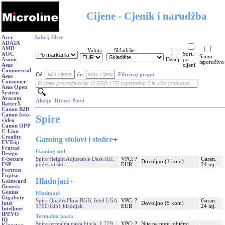
Cijene - Cjenik i narudžba
Acer
Sakrij filtre
ADATA
AMD
Valuta
Skladište
AOC
Sort.
Samo
Asonic
Detalji
po
isporučivo
Asus
cijeni
Commercial
Od:
do:
Filtriraj grupu
Asus
Consumer
Asus Open
System
Avacom
Akcije
Hitovi
Novi
BatterX
Canon B2B
Canon foto-
Spire
video
Canon OPP
C-Lion
Creality
Gaming stolovi i stolice
+
EVTrip
Fractal
Gaming stol
Design
Spire Height Adjustable Desk IIII,
VPC: ?
Garan.
F-Secure
Dovoljno (1 kom)
podesivi stol
EUR
24 mj.
FSP -
Fortron
Fujitsu
Hladnjaci
+
Gainward
Genesis
Genius
Hladnjaci
Gigabyte
Spire QuadroFlow RGB, Intel LGA
VPC: ?
Garan.
Dovoljno (5 kom)
Intel
1700/1851 hladnjak
EUR
24 mj.
Intellinet
IPEVO
Termalna pasta
IQ
Spire termalna pasta bijela, 1,729
VPC: ?
Nije na putu, obično