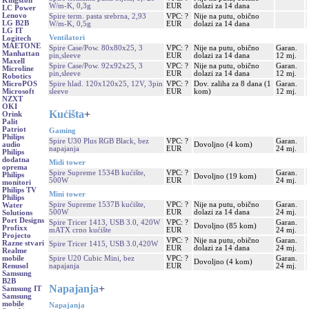
Kingston
W/m-K, 0,3g
EUR
dolazi za 14 dana
LC Power
Lenovo
Spire term. pasta srebrna, 2,93
VPC: ?
Nije na putu, obično
LG B2B
W/m-K, 0,5g
EUR
dolazi za 14 dana
LG IT
Ventilatori
Logitech
MAETONE
Spire Case/Pow. 80x80x25, 3
VPC: ?
Nije na putu, obično
Garan.
Manhattan
pin,sleeve
EUR
dolazi za 14 dana
12 mj.
Maxell
Spire Case/Pow. 92x92x25, 3
VPC: ?
Nije na putu, obično
Garan.
Microline
pin,sleeve
EUR
dolazi za 14 dana
12 mj.
Robotics
Spire hlad. 120x120x25, 12V, 3pin
VPC: ?
Dov. zaliha za 8 dana (1
Garan.
MicroPOS
sleeve
EUR
kom)
12 mj.
Microsoft
NZXT
OKI
Kućišta
+
Orink
Palit
Patriot
Gaming
Philips
Spire U30 Plus RGB Black, bez
VPC: ?
Garan.
Dovoljno (4 kom)
audio
napajanja
EUR
24 mj.
Philips
dodatna
Midi tower
oprema
Spire Supreme 1534B kućište,
VPC: ?
Garan.
Philips
Dovoljno (19 kom)
500W
EUR
24 mj.
monitori
Philips TV
Mini tower
Philips
Spire Supreme 1537B kućište,
VPC: ?
Nije na putu, obično
Garan.
Water
500W
EUR
dolazi za 14 dana
24 mj.
Solutions
Port Designs
Spire Tricer 1413, USB 3.0, 420W
VPC: ?
Garan.
Dovoljno (85 kom)
Profixx
mATX crno kućište
EUR
24 mj.
Projecto
VPC: ?
Nije na putu, obično
Garan.
Razne stvari
Spire Tricer 1415, USB 3.0,420W
EUR
dolazi za 14 dana
24 mj.
Realme
Spire U20 Cubic Mini, bez
VPC: ?
Garan.
mobile
Dovoljno (4 kom)
napajanja
EUR
24 mj.
Renusol
Samsung
B2B
Napajanja
+
Samsung IT
Samsung
mobile
Napajanja