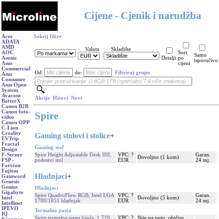
Cijene - Cjenik i narudžba
Acer
Sakrij filtre
ADATA
AMD
Valuta
Skladište
AOC
Sort.
Samo
Asonic
Detalji
po
isporučivo
Asus
cijeni
Commercial
Od:
do:
Filtriraj grupu
Asus
Consumer
Asus Open
System
Avacom
Akcije
Hitovi
Novi
BatterX
Canon B2B
Canon foto-
Spire
video
Canon OPP
C-Lion
Creality
Gaming stolovi i stolice
+
EVTrip
Fractal
Gaming stol
Design
Spire Height Adjustable Desk IIII,
VPC: ?
Garan.
F-Secure
Dovoljno (1 kom)
podesivi stol
EUR
24 mj.
FSP -
Fortron
Fujitsu
Hladnjaci
+
Gainward
Genesis
Genius
Hladnjaci
Gigabyte
Spire QuadroFlow RGB, Intel LGA
VPC: ?
Garan.
Dovoljno (5 kom)
Intel
1700/1851 hladnjak
EUR
24 mj.
Intellinet
IPEVO
Termalna pasta
IQ
Spire termalna pasta bijela, 1,729
VPC: ?
Nije na putu, obično