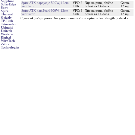
Sapphire
Spire ATX napajanje 500W, 12cm
VPC: ?
Nije na putu, obično
Garan.
SolarEdge
ventilator
EUR
dolazi za 14 dana
12 mj.
Sony
Spire ATX nap.Pearl 600W, 12cm
VPC: ?
Nije na putu, obično
Garan.
Spire
ventilator
EUR
dolazi za 14 dana
12 mj.
Thermal
Grizzly
Cijene uključuju porez. Ne garantiramo točnost opisa, slika i drugih podataka.
TP-Link
Trinasolar
Ubiquiti
Unitech
Western
Digital
WireTech
Zebra
Technologies