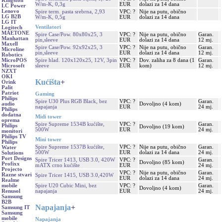
Kingston
W/m-K, 0,3g
EUR
dolazi za 14 dana
LC Power
Lenovo
Spire term. pasta srebrna, 2,93
VPC: ?
Nije na putu, obično
LG B2B
W/m-K, 0,5g
EUR
dolazi za 14 dana
LG IT
Ventilatori
Logitech
MAETONE
Spire Case/Pow. 80x80x25, 3
VPC: ?
Nije na putu, obično
Garan.
Manhattan
pin,sleeve
EUR
dolazi za 14 dana
12 mj.
Maxell
Spire Case/Pow. 92x92x25, 3
VPC: ?
Nije na putu, obično
Garan.
Microline
pin,sleeve
EUR
dolazi za 14 dana
12 mj.
Robotics
Spire hlad. 120x120x25, 12V, 3pin
VPC: ?
Dov. zaliha za 8 dana (1
Garan.
MicroPOS
sleeve
EUR
kom)
12 mj.
Microsoft
NZXT
OKI
Kućišta
+
Orink
Palit
Patriot
Gaming
Philips
Spire U30 Plus RGB Black, bez
VPC: ?
Garan.
Dovoljno (4 kom)
audio
napajanja
EUR
24 mj.
Philips
dodatna
Midi tower
oprema
Spire Supreme 1534B kućište,
VPC: ?
Garan.
Philips
Dovoljno (19 kom)
500W
EUR
24 mj.
monitori
Philips TV
Mini tower
Philips
Spire Supreme 1537B kućište,
VPC: ?
Nije na putu, obično
Garan.
Water
500W
EUR
dolazi za 14 dana
24 mj.
Solutions
Port Designs
Spire Tricer 1413, USB 3.0, 420W
VPC: ?
Garan.
Dovoljno (85 kom)
Profixx
mATX crno kućište
EUR
24 mj.
Projecto
VPC: ?
Nije na putu, obično
Garan.
Razne stvari
Spire Tricer 1415, USB 3.0,420W
EUR
dolazi za 14 dana
24 mj.
Realme
Spire U20 Cubic Mini, bez
VPC: ?
Garan.
mobile
Dovoljno (4 kom)
napajanja
EUR
24 mj.
Renusol
Samsung
B2B
Napajanja
+
Samsung IT
Samsung
mobile
Napajanja