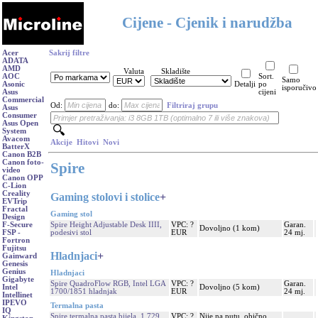
Cijene - Cjenik i narudžba
Acer
Sakrij filtre
ADATA
AMD
Valuta
Skladište
AOC
Sort.
Samo
Asonic
Detalji
po
isporučivo
Asus
cijeni
Commercial
Od:
do:
Filtriraj grupu
Asus
Consumer
Asus Open
System
Avacom
Akcije
Hitovi
Novi
BatterX
Canon B2B
Canon foto-
Spire
video
Canon OPP
C-Lion
Creality
Gaming stolovi i stolice
+
EVTrip
Fractal
Gaming stol
Design
Spire Height Adjustable Desk IIII,
VPC: ?
Garan.
F-Secure
Dovoljno (1 kom)
podesivi stol
EUR
24 mj.
FSP -
Fortron
Fujitsu
Hladnjaci
+
Gainward
Genesis
Genius
Hladnjaci
Gigabyte
Spire QuadroFlow RGB, Intel LGA
VPC: ?
Garan.
Dovoljno (5 kom)
Intel
1700/1851 hladnjak
EUR
24 mj.
Intellinet
IPEVO
Termalna pasta
IQ
Spire termalna pasta bijela, 1,729
VPC: ?
Nije na putu, obično