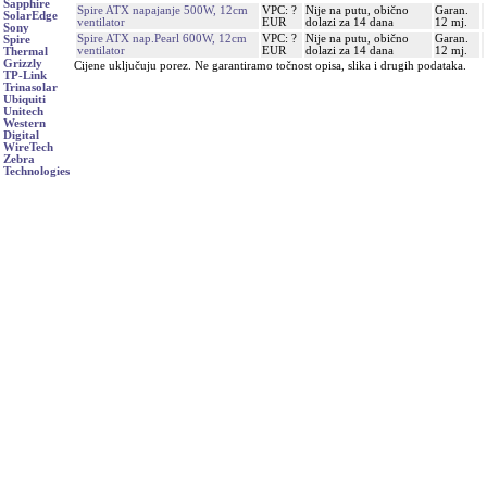
Sapphire
Spire ATX napajanje 500W, 12cm
VPC: ?
Nije na putu, obično
Garan.
SolarEdge
ventilator
EUR
dolazi za 14 dana
12 mj.
Sony
Spire ATX nap.Pearl 600W, 12cm
VPC: ?
Nije na putu, obično
Garan.
Spire
ventilator
EUR
dolazi za 14 dana
12 mj.
Thermal
Grizzly
Cijene uključuju porez. Ne garantiramo točnost opisa, slika i drugih podataka.
TP-Link
Trinasolar
Ubiquiti
Unitech
Western
Digital
WireTech
Zebra
Technologies