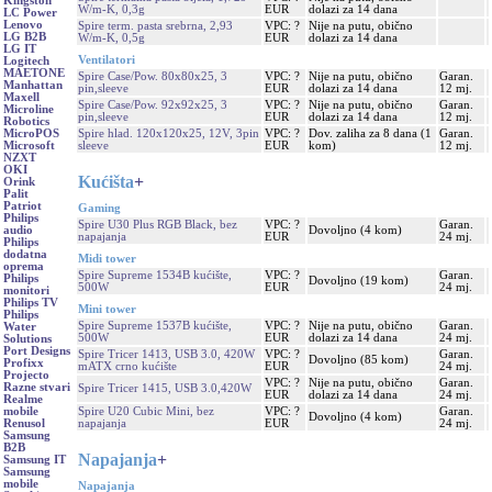
Kingston
W/m-K, 0,3g
EUR
dolazi za 14 dana
LC Power
Lenovo
Spire term. pasta srebrna, 2,93
VPC: ?
Nije na putu, obično
LG B2B
W/m-K, 0,5g
EUR
dolazi za 14 dana
LG IT
Ventilatori
Logitech
MAETONE
Spire Case/Pow. 80x80x25, 3
VPC: ?
Nije na putu, obično
Garan.
Manhattan
pin,sleeve
EUR
dolazi za 14 dana
12 mj.
Maxell
Spire Case/Pow. 92x92x25, 3
VPC: ?
Nije na putu, obično
Garan.
Microline
pin,sleeve
EUR
dolazi za 14 dana
12 mj.
Robotics
Spire hlad. 120x120x25, 12V, 3pin
VPC: ?
Dov. zaliha za 8 dana (1
Garan.
MicroPOS
sleeve
EUR
kom)
12 mj.
Microsoft
NZXT
OKI
Kućišta
+
Orink
Palit
Patriot
Gaming
Philips
Spire U30 Plus RGB Black, bez
VPC: ?
Garan.
Dovoljno (4 kom)
audio
napajanja
EUR
24 mj.
Philips
dodatna
Midi tower
oprema
Spire Supreme 1534B kućište,
VPC: ?
Garan.
Philips
Dovoljno (19 kom)
500W
EUR
24 mj.
monitori
Philips TV
Mini tower
Philips
Spire Supreme 1537B kućište,
VPC: ?
Nije na putu, obično
Garan.
Water
500W
EUR
dolazi za 14 dana
24 mj.
Solutions
Port Designs
Spire Tricer 1413, USB 3.0, 420W
VPC: ?
Garan.
Dovoljno (85 kom)
Profixx
mATX crno kućište
EUR
24 mj.
Projecto
VPC: ?
Nije na putu, obično
Garan.
Razne stvari
Spire Tricer 1415, USB 3.0,420W
EUR
dolazi za 14 dana
24 mj.
Realme
Spire U20 Cubic Mini, bez
VPC: ?
Garan.
mobile
Dovoljno (4 kom)
napajanja
EUR
24 mj.
Renusol
Samsung
B2B
Napajanja
+
Samsung IT
Samsung
mobile
Napajanja