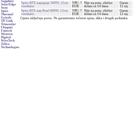
Sapphire
Spire ATX napajanje 500W, 12cm
VPC: ?
Nije na putu, obično
Garan.
SolarEdge
ventilator
EUR
dolazi za 14 dana
12 mj.
Sony
Spire ATX nap.Pearl 600W, 12cm
VPC: ?
Nije na putu, obično
Garan.
Spire
ventilator
EUR
dolazi za 14 dana
12 mj.
Thermal
Grizzly
Cijene uključuju porez. Ne garantiramo točnost opisa, slika i drugih podataka.
TP-Link
Trinasolar
Ubiquiti
Unitech
Western
Digital
WireTech
Zebra
Technologies