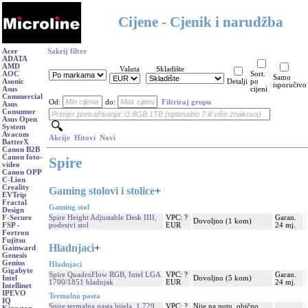
Cijene - Cjenik i narudžba
Acer
Sakrij filtre
ADATA
AMD
Valuta
Skladište
AOC
Sort.
Samo
Asonic
Detalji
po
isporučivo
Asus
cijeni
Commercial
Od:
do:
Filtriraj grupu
Asus
Consumer
Asus Open
System
Avacom
Akcije
Hitovi
Novi
BatterX
Canon B2B
Canon foto-
Spire
video
Canon OPP
C-Lion
Creality
Gaming stolovi i stolice
+
EVTrip
Fractal
Gaming stol
Design
Spire Height Adjustable Desk IIII,
VPC: ?
Garan.
F-Secure
Dovoljno (1 kom)
podesivi stol
EUR
24 mj.
FSP -
Fortron
Fujitsu
Hladnjaci
+
Gainward
Genesis
Genius
Hladnjaci
Gigabyte
Spire QuadroFlow RGB, Intel LGA
VPC: ?
Garan.
Dovoljno (5 kom)
Intel
1700/1851 hladnjak
EUR
24 mj.
Intellinet
IPEVO
Termalna pasta
IQ
Spire termalna pasta bijela, 1,729
VPC: ?
Nije na putu, obično