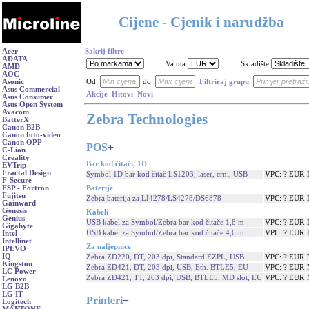
Cijene - Cjenik i narudžba
Acer
Sakrij filtre
ADATA
Valuta
Skladište
AMD
AOC
Asonic
Od:
do:
Filtriraj grupu
Asus Commercial
Akcije
Hitovi
Novi
Asus Consumer
Asus Open System
Avacom
Zebra Technologies
BatterX
Canon B2B
Canon foto-video
Canon OPP
POS
+
C-Lion
Creality
Bar kod čitači, 1D
EVTrip
Fractal Design
Symbol 1D bar kod čitač LS1203, laser, crni, USB
VPC: ? EUR
F-Secure
Baterije
FSP - Fortron
Fujitsu
Zebra baterija za LI4278/LS4278/DS6878
VPC: ? EUR
Gainward
Genesis
Kabeli
Genius
USB kabel za Symbol/Zebra bar kod čitače 1,8 m
VPC: ? EUR
Gigabyte
USB kabel za Symbol/Zebra bar kod čitače 4,6 m
VPC: ? EUR
Intel
Intellinet
Za naljepnice
IPEVO
IQ
Zebra ZD220, DT, 203 dpi, Standard EZPL, USB
VPC: ? EUR
Kingston
Zebra ZD421, DT, 203 dpi, USB, Eth. BTLE5, EU
VPC: ? EUR
LC Power
Zebra ZD421, TT, 203 dpi, USB, BTLE5, MD slot, EU
VPC: ? EUR
Lenovo
LG B2B
LG IT
Printeri
+
Logitech