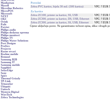
MAETONE
Potrošni
Manhattan
Maxell
Zebra PVC kartice, bijela 30 mil. (500 kartica)
VPC: ? EUR
Microline Robotics
MicroPOS
Za kartice
Microsoft
Zebra ZC100, printer za kartice, SS, USB
VPC: ? EUR
NZXT
Zebra ZC300, printer za kartice, DS, USB, Ethernet
VPC: ? EUR
OKI
Orink
Zebra ZC300, printer za kartice, SS, USB, Ethernet
VPC: ? EUR
Palit
Cijene uključuju porez. Ne garantiramo točnost opisa, slika i drugih p
Patriot
Philips audio
Philips dodatna oprema
Philips monitori
Philips TV
Philips Water Solutions
Port Designs
Profixx
Projecto
Razne stvari
Realme mobile
Renusol
Samsung B2B
Samsung IT
Samsung mobile
Sapphire
SolarEdge
Sony
Spire
Thermal Grizzly
TP-Link
Trinasolar
Ubiquiti
Unitech
Western Digital
WireTech
Zebra Technologies