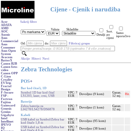
Cijene - Cjenik i narudžba
Acer
Sakrij filtre
ADATA
AMD
Valuta
Skladište
AOC
Sort.
Samo
Asonic
Detalji
po
isporučivo
Asus
cijeni
Commercial
Od:
do:
Filtriraj grupu
Asus
Consumer
Asus Open
System
Avacom
Akcije
Hitovi
Novi
BatterX
Canon B2B
Canon foto-
Zebra Technologies
video
Canon OPP
C-Lion
Creality
POS
+
EVTrip
Fractal
Bar kod čitači, 1D
Design
Symbol 1D bar kod čitač
VPC: ?
Garan.
F-Secure
Dovoljno (9 kom)
Hit.
LS1203, laser, crni, USB
EUR
12 mj.
FSP -
Fortron
Baterije
Fujitsu
Gainward
Zebra baterija za
VPC: ?
Garan.
Dovoljno (1 kom)
Genesis
LI4278/LS4278/DS6878
EUR
12 mj.
Genius
Kabeli
Gigabyte
Intel
USB kabel za Symbol/Zebra bar
VPC: ?
Dovoljno (95 kom)
Intellinet
kod čitače 1,8 m
EUR
IPEVO
USB kabel za Symbol/Zebra bar
VPC: ?
IQ
Dovoljno (38 kom)
kod čitače 4,6 m
EUR