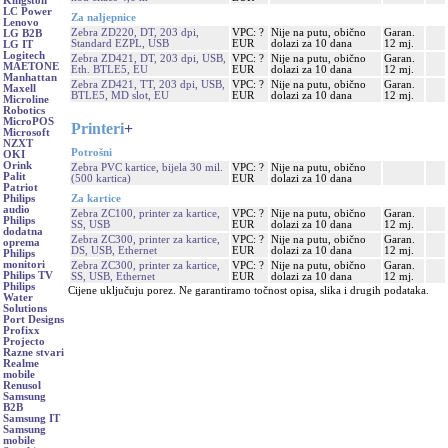
Kingston
LC Power
Za naljepnice
Lenovo
Zebra ZD220, DT, 203 dpi,
VPC: ?
Nije na putu, obično
Garan.
LG B2B
Standard EZPL, USB
EUR
dolazi za 10 dana
12 mj.
LG IT
Logitech
Zebra ZD421, DT, 203 dpi, USB,
VPC: ?
Nije na putu, obično
Garan.
MAETONE
Eth. BTLE5, EU
EUR
dolazi za 10 dana
12 mj.
Manhattan
Zebra ZD421, TT, 203 dpi, USB,
VPC: ?
Nije na putu, obično
Garan.
Maxell
BTLE5, MD slot, EU
EUR
dolazi za 10 dana
12 mj.
Microline
Robotics
MicroPOS
Printeri
+
Microsoft
NZXT
Potrošni
OKI
Orink
Zebra PVC kartice, bijela 30 mil.
VPC: ?
Nije na putu, obično
Palit
(500 kartica)
EUR
dolazi za 10 dana
Patriot
Za kartice
Philips
audio
Zebra ZC100, printer za kartice,
VPC: ?
Nije na putu, obično
Garan.
Philips
SS, USB
EUR
dolazi za 10 dana
12 mj.
dodatna
Zebra ZC300, printer za kartice,
VPC: ?
Nije na putu, obično
Garan.
oprema
DS, USB, Ethernet
EUR
dolazi za 10 dana
12 mj.
Philips
monitori
Zebra ZC300, printer za kartice,
VPC: ?
Nije na putu, obično
Garan.
Philips TV
SS, USB, Ethernet
EUR
dolazi za 10 dana
12 mj.
Philips
Cijene uključuju porez. Ne garantiramo točnost opisa, slika i drugih podataka.
Water
Solutions
Port Designs
Profixx
Projecto
Razne stvari
Realme
mobile
Renusol
Samsung
B2B
Samsung IT
Samsung
mobile