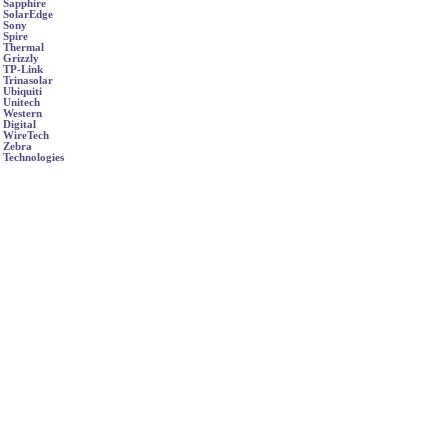
Sapphire
SolarEdge
Sony
Spire
Thermal
Grizzly
TP-Link
Trinasolar
Ubiquiti
Unitech
Western
Digital
WireTech
Zebra
Technologies