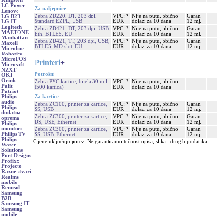
Kingston
LC Power
Za naljepnice
Lenovo
Zebra ZD220, DT, 203 dpi,
VPC: ?
Nije na putu, obično
Garan.
LG B2B
Standard EZPL, USB
EUR
dolazi za 10 dana
12 mj.
LG IT
Logitech
Zebra ZD421, DT, 203 dpi, USB,
VPC: ?
Nije na putu, obično
Garan.
MAETONE
Eth. BTLE5, EU
EUR
dolazi za 10 dana
12 mj.
Manhattan
Zebra ZD421, TT, 203 dpi, USB,
VPC: ?
Nije na putu, obično
Garan.
Maxell
BTLE5, MD slot, EU
EUR
dolazi za 10 dana
12 mj.
Microline
Robotics
MicroPOS
Printeri
+
Microsoft
NZXT
Potrošni
OKI
Orink
Zebra PVC kartice, bijela 30 mil.
VPC: ?
Nije na putu, obično
Palit
(500 kartica)
EUR
dolazi za 10 dana
Patriot
Za kartice
Philips
audio
Zebra ZC100, printer za kartice,
VPC: ?
Nije na putu, obično
Garan.
Philips
SS, USB
EUR
dolazi za 10 dana
12 mj.
dodatna
Zebra ZC300, printer za kartice,
VPC: ?
Nije na putu, obično
Garan.
oprema
DS, USB, Ethernet
EUR
dolazi za 10 dana
12 mj.
Philips
monitori
Zebra ZC300, printer za kartice,
VPC: ?
Nije na putu, obično
Garan.
Philips TV
SS, USB, Ethernet
EUR
dolazi za 10 dana
12 mj.
Philips
Cijene uključuju porez. Ne garantiramo točnost opisa, slika i drugih podataka.
Water
Solutions
Port Designs
Profixx
Projecto
Razne stvari
Realme
mobile
Renusol
Samsung
B2B
Samsung IT
Samsung
mobile