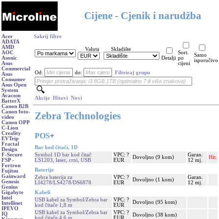
Cijene - Cjenik i narudžba
Acer
Sakrij filtre
ADATA
AMD
Valuta
Skladište
AOC
Sort.
Samo
Asonic
Detalji
po
isporučivo
Asus
cijeni
Commercial
Od:
do:
Filtriraj grupu
Asus
Consumer
Asus Open
System
Avacom
Akcije
Hitovi
Novi
BatterX
Canon B2B
Canon foto-
Zebra Technologies
video
Canon OPP
C-Lion
Creality
POS
+
EVTrip
Fractal
Bar kod čitači, 1D
Design
Symbol 1D bar kod čitač
VPC: ?
Garan.
F-Secure
Dovoljno (9 kom)
Hit.
LS1203, laser, crni, USB
EUR
12 mj.
FSP -
Fortron
Baterije
Fujitsu
Gainward
Zebra baterija za
VPC: ?
Garan.
Dovoljno (1 kom)
Genesis
LI4278/LS4278/DS6878
EUR
12 mj.
Genius
Kabeli
Gigabyte
Intel
USB kabel za Symbol/Zebra bar
VPC: ?
Dovoljno (95 kom)
Intellinet
kod čitače 1,8 m
EUR
IPEVO
USB kabel za Symbol/Zebra bar
VPC: ?
IQ
Dovoljno (38 kom)
kod čitače 4,6 m
EUR