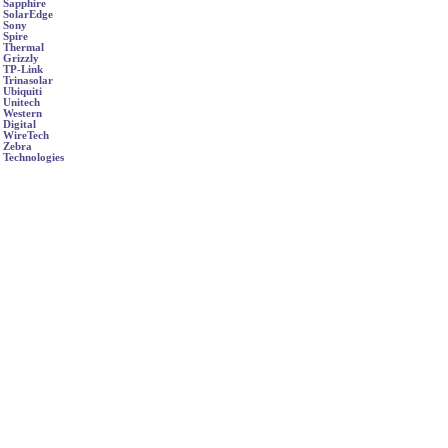
Sapphire
SolarEdge
Sony
Spire
Thermal
Grizzly
TP-Link
Trinasolar
Ubiquiti
Unitech
Western
Digital
WireTech
Zebra
Technologies