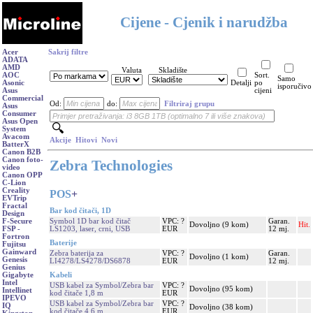
Cijene - Cjenik i narudžba
Acer
Sakrij filtre
ADATA
AMD
Valuta
Skladište
AOC
Sort.
Samo
Asonic
Detalji
po
isporučivo
Asus
cijeni
Commercial
Od:
do:
Filtriraj grupu
Asus
Consumer
Asus Open
System
Avacom
Akcije
Hitovi
Novi
BatterX
Canon B2B
Canon foto-
Zebra Technologies
video
Canon OPP
C-Lion
Creality
POS
+
EVTrip
Fractal
Bar kod čitači, 1D
Design
Symbol 1D bar kod čitač
VPC: ?
Garan.
F-Secure
Dovoljno (9 kom)
Hit.
LS1203, laser, crni, USB
EUR
12 mj.
FSP -
Fortron
Baterije
Fujitsu
Gainward
Zebra baterija za
VPC: ?
Garan.
Dovoljno (1 kom)
Genesis
LI4278/LS4278/DS6878
EUR
12 mj.
Genius
Kabeli
Gigabyte
Intel
USB kabel za Symbol/Zebra bar
VPC: ?
Dovoljno (95 kom)
Intellinet
kod čitače 1,8 m
EUR
IPEVO
USB kabel za Symbol/Zebra bar
VPC: ?
IQ
Dovoljno (38 kom)
kod čitače 4,6 m
EUR