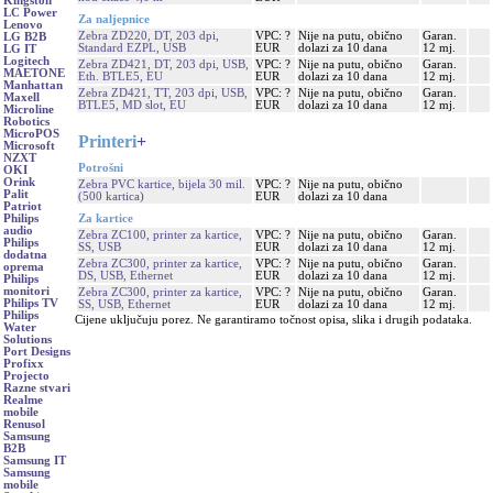
Kingston
LC Power
Za naljepnice
Lenovo
Zebra ZD220, DT, 203 dpi,
VPC: ?
Nije na putu, obično
Garan.
LG B2B
Standard EZPL, USB
EUR
dolazi za 10 dana
12 mj.
LG IT
Logitech
Zebra ZD421, DT, 203 dpi, USB,
VPC: ?
Nije na putu, obično
Garan.
MAETONE
Eth. BTLE5, EU
EUR
dolazi za 10 dana
12 mj.
Manhattan
Zebra ZD421, TT, 203 dpi, USB,
VPC: ?
Nije na putu, obično
Garan.
Maxell
BTLE5, MD slot, EU
EUR
dolazi za 10 dana
12 mj.
Microline
Robotics
MicroPOS
Printeri
+
Microsoft
NZXT
Potrošni
OKI
Orink
Zebra PVC kartice, bijela 30 mil.
VPC: ?
Nije na putu, obično
Palit
(500 kartica)
EUR
dolazi za 10 dana
Patriot
Za kartice
Philips
audio
Zebra ZC100, printer za kartice,
VPC: ?
Nije na putu, obično
Garan.
Philips
SS, USB
EUR
dolazi za 10 dana
12 mj.
dodatna
Zebra ZC300, printer za kartice,
VPC: ?
Nije na putu, obično
Garan.
oprema
DS, USB, Ethernet
EUR
dolazi za 10 dana
12 mj.
Philips
monitori
Zebra ZC300, printer za kartice,
VPC: ?
Nije na putu, obično
Garan.
Philips TV
SS, USB, Ethernet
EUR
dolazi za 10 dana
12 mj.
Philips
Cijene uključuju porez. Ne garantiramo točnost opisa, slika i drugih podataka.
Water
Solutions
Port Designs
Profixx
Projecto
Razne stvari
Realme
mobile
Renusol
Samsung
B2B
Samsung IT
Samsung
mobile