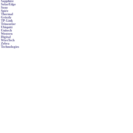
Sapphire
SolarEdge
Sony
Spire
Thermal
Grizzly
TP-Link
Trinasolar
Ubiquiti
Unitech
Western
Digital
WireTech
Zebra
Technologies