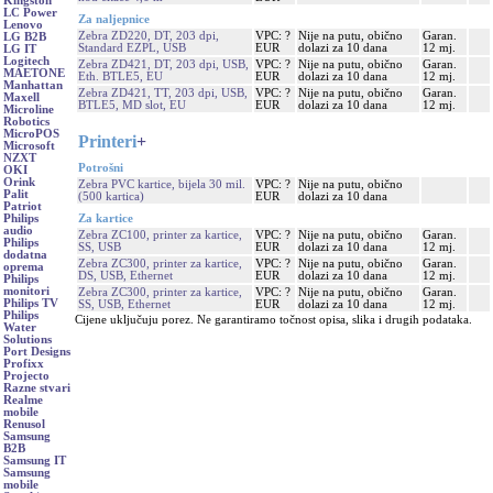
Kingston
LC Power
Za naljepnice
Lenovo
Zebra ZD220, DT, 203 dpi,
VPC: ?
Nije na putu, obično
Garan.
LG B2B
Standard EZPL, USB
EUR
dolazi za 10 dana
12 mj.
LG IT
Logitech
Zebra ZD421, DT, 203 dpi, USB,
VPC: ?
Nije na putu, obično
Garan.
MAETONE
Eth. BTLE5, EU
EUR
dolazi za 10 dana
12 mj.
Manhattan
Zebra ZD421, TT, 203 dpi, USB,
VPC: ?
Nije na putu, obično
Garan.
Maxell
BTLE5, MD slot, EU
EUR
dolazi za 10 dana
12 mj.
Microline
Robotics
MicroPOS
Printeri
+
Microsoft
NZXT
Potrošni
OKI
Orink
Zebra PVC kartice, bijela 30 mil.
VPC: ?
Nije na putu, obično
Palit
(500 kartica)
EUR
dolazi za 10 dana
Patriot
Za kartice
Philips
audio
Zebra ZC100, printer za kartice,
VPC: ?
Nije na putu, obično
Garan.
Philips
SS, USB
EUR
dolazi za 10 dana
12 mj.
dodatna
Zebra ZC300, printer za kartice,
VPC: ?
Nije na putu, obično
Garan.
oprema
DS, USB, Ethernet
EUR
dolazi za 10 dana
12 mj.
Philips
monitori
Zebra ZC300, printer za kartice,
VPC: ?
Nije na putu, obično
Garan.
Philips TV
SS, USB, Ethernet
EUR
dolazi za 10 dana
12 mj.
Philips
Cijene uključuju porez. Ne garantiramo točnost opisa, slika i drugih podataka.
Water
Solutions
Port Designs
Profixx
Projecto
Razne stvari
Realme
mobile
Renusol
Samsung
B2B
Samsung IT
Samsung
mobile