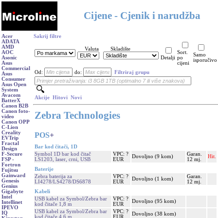
Cijene - Cjenik i narudžba
Acer
Sakrij filtre
ADATA
AMD
Valuta
Skladište
AOC
Sort.
Samo
Asonic
Detalji
po
isporučivo
Asus
cijeni
Commercial
Od:
do:
Filtriraj grupu
Asus
Consumer
Asus Open
System
Avacom
Akcije
Hitovi
Novi
BatterX
Canon B2B
Canon foto-
Zebra Technologies
video
Canon OPP
C-Lion
Creality
POS
+
EVTrip
Fractal
Bar kod čitači, 1D
Design
Symbol 1D bar kod čitač
VPC: ?
Garan.
F-Secure
Dovoljno (9 kom)
Hit.
LS1203, laser, crni, USB
EUR
12 mj.
FSP -
Fortron
Baterije
Fujitsu
Gainward
Zebra baterija za
VPC: ?
Garan.
Dovoljno (1 kom)
Genesis
LI4278/LS4278/DS6878
EUR
12 mj.
Genius
Kabeli
Gigabyte
Intel
USB kabel za Symbol/Zebra bar
VPC: ?
Dovoljno (95 kom)
Intellinet
kod čitače 1,8 m
EUR
IPEVO
USB kabel za Symbol/Zebra bar
VPC: ?
IQ
Dovoljno (38 kom)
kod čitače 4,6 m
EUR