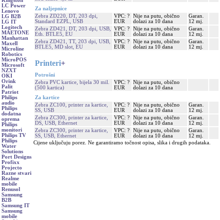
Kingston
LC Power
Za naljepnice
Lenovo
Zebra ZD220, DT, 203 dpi,
VPC: ?
Nije na putu, obično
Garan.
LG B2B
Standard EZPL, USB
EUR
dolazi za 10 dana
12 mj.
LG IT
Logitech
Zebra ZD421, DT, 203 dpi, USB,
VPC: ?
Nije na putu, obično
Garan.
MAETONE
Eth. BTLE5, EU
EUR
dolazi za 10 dana
12 mj.
Manhattan
Zebra ZD421, TT, 203 dpi, USB,
VPC: ?
Nije na putu, obično
Garan.
Maxell
BTLE5, MD slot, EU
EUR
dolazi za 10 dana
12 mj.
Microline
Robotics
MicroPOS
Printeri
+
Microsoft
NZXT
Potrošni
OKI
Orink
Zebra PVC kartice, bijela 30 mil.
VPC: ?
Nije na putu, obično
Palit
(500 kartica)
EUR
dolazi za 10 dana
Patriot
Za kartice
Philips
audio
Zebra ZC100, printer za kartice,
VPC: ?
Nije na putu, obično
Garan.
Philips
SS, USB
EUR
dolazi za 10 dana
12 mj.
dodatna
Zebra ZC300, printer za kartice,
VPC: ?
Nije na putu, obično
Garan.
oprema
DS, USB, Ethernet
EUR
dolazi za 10 dana
12 mj.
Philips
monitori
Zebra ZC300, printer za kartice,
VPC: ?
Nije na putu, obično
Garan.
Philips TV
SS, USB, Ethernet
EUR
dolazi za 10 dana
12 mj.
Philips
Cijene uključuju porez. Ne garantiramo točnost opisa, slika i drugih podataka.
Water
Solutions
Port Designs
Profixx
Projecto
Razne stvari
Realme
mobile
Renusol
Samsung
B2B
Samsung IT
Samsung
mobile