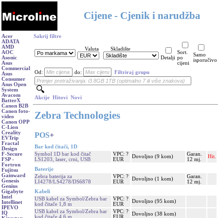
Cijene - Cjenik i narudžba
Acer
Sakrij filtre
ADATA
AMD
Valuta
Skladište
AOC
Sort.
Samo
Asonic
Detalji
po
isporučivo
Asus
cijeni
Commercial
Od:
do:
Filtriraj grupu
Asus
Consumer
Asus Open
System
Avacom
Akcije
Hitovi
Novi
BatterX
Canon B2B
Canon foto-
Zebra Technologies
video
Canon OPP
C-Lion
Creality
POS
+
EVTrip
Fractal
Bar kod čitači, 1D
Design
Symbol 1D bar kod čitač
VPC: ?
Garan.
F-Secure
Dovoljno (9 kom)
Hit.
LS1203, laser, crni, USB
EUR
12 mj.
FSP -
Fortron
Baterije
Fujitsu
Gainward
Zebra baterija za
VPC: ?
Garan.
Dovoljno (1 kom)
Genesis
LI4278/LS4278/DS6878
EUR
12 mj.
Genius
Kabeli
Gigabyte
Intel
USB kabel za Symbol/Zebra bar
VPC: ?
Dovoljno (95 kom)
Intellinet
kod čitače 1,8 m
EUR
IPEVO
USB kabel za Symbol/Zebra bar
VPC: ?
IQ
Dovoljno (38 kom)
kod čitače 4,6 m
EUR