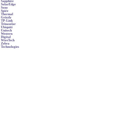
Sapphire
SolarEdge
Sony
Spire
Thermal
Grizzly
TP-Link
Trinasolar
Ubiquiti
Unitech
Western
Digital
WireTech
Zebra
Technologies