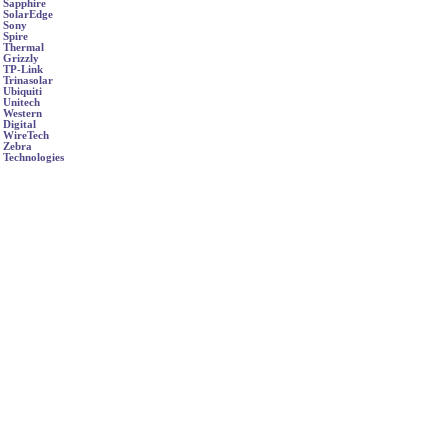
Sapphire
SolarEdge
Sony
Spire
Thermal
Grizzly
TP-Link
Trinasolar
Ubiquiti
Unitech
Western
Digital
WireTech
Zebra
Technologies