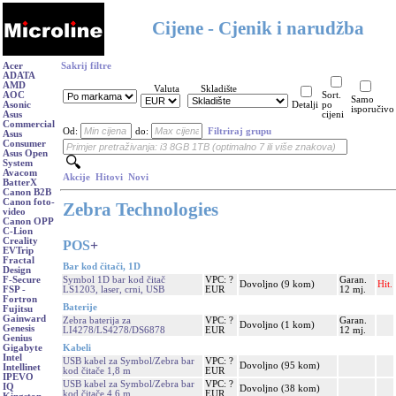
Cijene - Cjenik i narudžba
Acer
Sakrij filtre
ADATA
AMD
Valuta
Skladište
AOC
Sort.
Samo
Asonic
Detalji
po
isporučivo
Asus
cijeni
Commercial
Od:
do:
Filtriraj grupu
Asus
Consumer
Asus Open
System
Avacom
Akcije
Hitovi
Novi
BatterX
Canon B2B
Canon foto-
Zebra Technologies
video
Canon OPP
C-Lion
Creality
POS
+
EVTrip
Fractal
Bar kod čitači, 1D
Design
Symbol 1D bar kod čitač
VPC: ?
Garan.
F-Secure
Dovoljno (9 kom)
Hit.
LS1203, laser, crni, USB
EUR
12 mj.
FSP -
Fortron
Baterije
Fujitsu
Gainward
Zebra baterija za
VPC: ?
Garan.
Dovoljno (1 kom)
Genesis
LI4278/LS4278/DS6878
EUR
12 mj.
Genius
Kabeli
Gigabyte
Intel
USB kabel za Symbol/Zebra bar
VPC: ?
Dovoljno (95 kom)
Intellinet
kod čitače 1,8 m
EUR
IPEVO
USB kabel za Symbol/Zebra bar
VPC: ?
IQ
Dovoljno (38 kom)
kod čitače 4,6 m
EUR