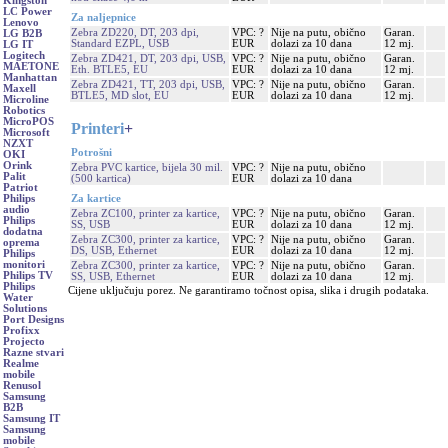
Kingston
LC Power
Za naljepnice
Lenovo
Zebra ZD220, DT, 203 dpi,
VPC: ?
Nije na putu, obično
Garan.
LG B2B
Standard EZPL, USB
EUR
dolazi za 10 dana
12 mj.
LG IT
Logitech
Zebra ZD421, DT, 203 dpi, USB,
VPC: ?
Nije na putu, obično
Garan.
MAETONE
Eth. BTLE5, EU
EUR
dolazi za 10 dana
12 mj.
Manhattan
Zebra ZD421, TT, 203 dpi, USB,
VPC: ?
Nije na putu, obično
Garan.
Maxell
BTLE5, MD slot, EU
EUR
dolazi za 10 dana
12 mj.
Microline
Robotics
MicroPOS
Printeri
+
Microsoft
NZXT
Potrošni
OKI
Orink
Zebra PVC kartice, bijela 30 mil.
VPC: ?
Nije na putu, obično
Palit
(500 kartica)
EUR
dolazi za 10 dana
Patriot
Za kartice
Philips
audio
Zebra ZC100, printer za kartice,
VPC: ?
Nije na putu, obično
Garan.
Philips
SS, USB
EUR
dolazi za 10 dana
12 mj.
dodatna
Zebra ZC300, printer za kartice,
VPC: ?
Nije na putu, obično
Garan.
oprema
DS, USB, Ethernet
EUR
dolazi za 10 dana
12 mj.
Philips
monitori
Zebra ZC300, printer za kartice,
VPC: ?
Nije na putu, obično
Garan.
Philips TV
SS, USB, Ethernet
EUR
dolazi za 10 dana
12 mj.
Philips
Cijene uključuju porez. Ne garantiramo točnost opisa, slika i drugih podataka.
Water
Solutions
Port Designs
Profixx
Projecto
Razne stvari
Realme
mobile
Renusol
Samsung
B2B
Samsung IT
Samsung
mobile