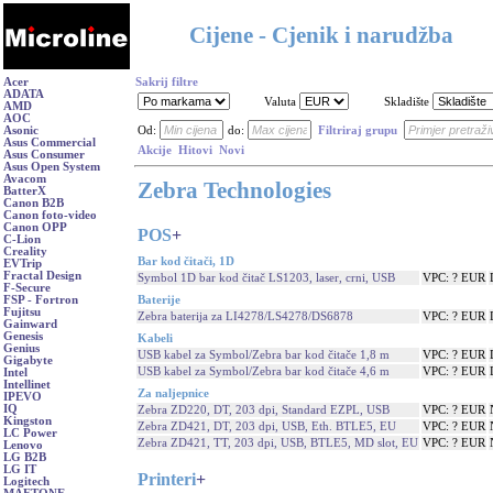
Cijene - Cjenik i narudžba
Acer
Sakrij filtre
ADATA
Valuta
Skladište
AMD
AOC
Asonic
Od:
do:
Filtriraj grupu
Asus Commercial
Akcije
Hitovi
Novi
Asus Consumer
Asus Open System
Avacom
Zebra Technologies
BatterX
Canon B2B
Canon foto-video
Canon OPP
POS
+
C-Lion
Creality
Bar kod čitači, 1D
EVTrip
Fractal Design
Symbol 1D bar kod čitač LS1203, laser, crni, USB
VPC: ? EUR
F-Secure
Baterije
FSP - Fortron
Fujitsu
Zebra baterija za LI4278/LS4278/DS6878
VPC: ? EUR
Gainward
Genesis
Kabeli
Genius
USB kabel za Symbol/Zebra bar kod čitače 1,8 m
VPC: ? EUR
Gigabyte
USB kabel za Symbol/Zebra bar kod čitače 4,6 m
VPC: ? EUR
Intel
Intellinet
Za naljepnice
IPEVO
IQ
Zebra ZD220, DT, 203 dpi, Standard EZPL, USB
VPC: ? EUR
Kingston
Zebra ZD421, DT, 203 dpi, USB, Eth. BTLE5, EU
VPC: ? EUR
LC Power
Zebra ZD421, TT, 203 dpi, USB, BTLE5, MD slot, EU
VPC: ? EUR
Lenovo
LG B2B
LG IT
Printeri
+
Logitech