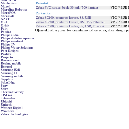
MAETONE
Potrošni
Manhattan
Maxell
Zebra PVC kartice, bijela 30 mil. (500 kartica)
VPC: ? EUR
Microline Robotics
MicroPOS
Za kartice
Microsoft
Zebra ZC100, printer za kartice, SS, USB
VPC: ? EUR
NZXT
Zebra ZC300, printer za kartice, DS, USB, Ethernet
VPC: ? EUR
OKI
Orink
Zebra ZC300, printer za kartice, SS, USB, Ethernet
VPC: ? EUR
Palit
Cijene uključuju porez. Ne garantiramo točnost opisa, slika i drugih p
Patriot
Philips audio
Philips dodatna oprema
Philips monitori
Philips TV
Philips Water Solutions
Port Designs
Profixx
Projecto
Razne stvari
Realme mobile
Renusol
Samsung B2B
Samsung IT
Samsung mobile
Sapphire
SolarEdge
Sony
Spire
Thermal Grizzly
TP-Link
Trinasolar
Ubiquiti
Unitech
Western Digital
WireTech
Zebra Technologies