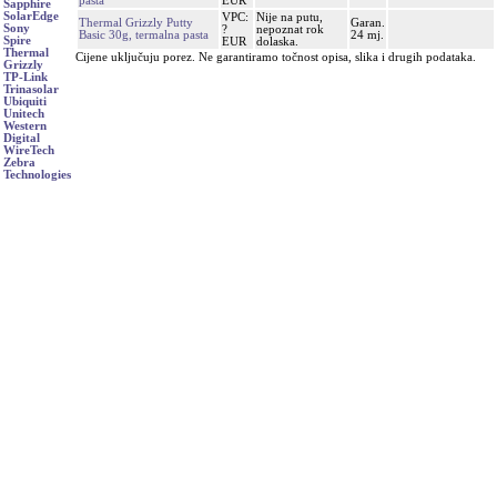
pasta
EUR
Sapphire
SolarEdge
VPC:
Nije na putu,
Thermal Grizzly Putty
Garan.
Sony
?
nepoznat rok
Basic 30g, termalna pasta
24 mj.
Spire
EUR
dolaska.
Thermal
Cijene uključuju porez. Ne garantiramo točnost opisa, slika i drugih podataka.
Grizzly
TP-Link
Trinasolar
Ubiquiti
Unitech
Western
Digital
WireTech
Zebra
Technologies