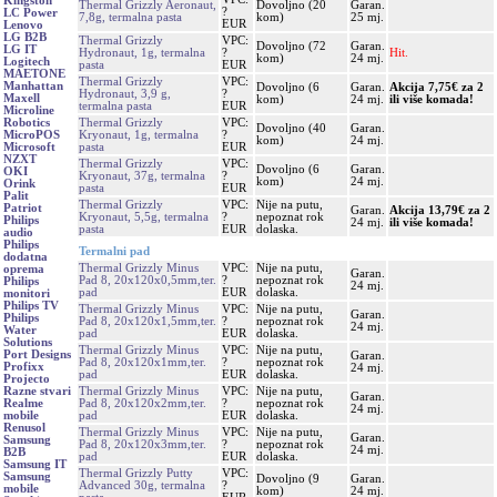
Kingston
Thermal Grizzly Aeronaut,
Dovoljno (20
Garan.
?
LC Power
7,8g, termalna pasta
kom)
25 mj.
EUR
Lenovo
LG B2B
Thermal Grizzly
VPC:
Dovoljno (72
Garan.
LG IT
Hydronaut, 1g, termalna
?
Hit.
kom)
24 mj.
Logitech
pasta
EUR
MAETONE
Thermal Grizzly
VPC:
Manhattan
Dovoljno (6
Garan.
Akcija 7,75€ za 2
Hydronaut, 3,9 g,
?
Maxell
kom)
24 mj.
ili više komada!
termalna pasta
EUR
Microline
Thermal Grizzly
VPC:
Robotics
Dovoljno (40
Garan.
Kryonaut, 1g, termalna
?
MicroPOS
kom)
24 mj.
pasta
EUR
Microsoft
NZXT
Thermal Grizzly
VPC:
Dovoljno (6
Garan.
OKI
Kryonaut, 37g, termalna
?
kom)
24 mj.
Orink
pasta
EUR
Palit
Thermal Grizzly
VPC:
Nije na putu,
Patriot
Garan.
Akcija 13,79€ za 2
Kryonaut, 5,5g, termalna
?
nepoznat rok
Philips
24 mj.
ili više komada!
pasta
EUR
dolaska.
audio
Philips
Termalni pad
dodatna
Thermal Grizzly Minus
VPC:
Nije na putu,
oprema
Garan.
Pad 8, 20x120x0,5mm,ter.
?
nepoznat rok
Philips
24 mj.
pad
EUR
dolaska.
monitori
Philips TV
Thermal Grizzly Minus
VPC:
Nije na putu,
Garan.
Philips
Pad 8, 20x120x1,5mm,ter.
?
nepoznat rok
24 mj.
Water
pad
EUR
dolaska.
Solutions
Thermal Grizzly Minus
VPC:
Nije na putu,
Port Designs
Garan.
Pad 8, 20x120x1mm,ter.
?
nepoznat rok
Profixx
24 mj.
pad
EUR
dolaska.
Projecto
Thermal Grizzly Minus
VPC:
Nije na putu,
Razne stvari
Garan.
Pad 8, 20x120x2mm,ter.
?
nepoznat rok
Realme
24 mj.
pad
EUR
dolaska.
mobile
Renusol
Thermal Grizzly Minus
VPC:
Nije na putu,
Garan.
Samsung
Pad 8, 20x120x3mm,ter.
?
nepoznat rok
24 mj.
B2B
pad
EUR
dolaska.
Samsung IT
Thermal Grizzly Putty
VPC:
Samsung
Dovoljno (9
Garan.
Advanced 30g, termalna
?
mobile
kom)
24 mj.