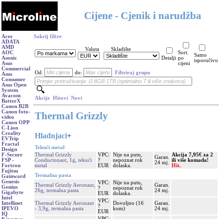
Cijene - Cjenik i narudžba
Acer
Sakrij filtre
ADATA
AMD
Valuta
Skladište
AOC
Sort.
Samo
Asonic
Detalji
po
isporučivo
Asus
cijeni
Commercial
Od:
do:
Filtriraj grupu
Asus
Consumer
Asus Open
System
Avacom
Akcije
Hitovi
Novi
BatterX
Canon B2B
Canon foto-
Thermal Grizzly
video
Canon OPP
C-Lion
Creality
Hladnjaci
+
EVTrip
Fractal
Tekući metal
Design
Thermal Grizzly
VPC:
Nije na putu,
Akcija 7,95€ za 2
F-Secure
Garan.
Conductonaut, 1g, tekući
?
nepoznat rok
ili više komada!
FSP -
24 mj.
metal
EUR
dolaska.
Hit.
Fortron
Fujitsu
Termalna pasta
Gainward
Genesis
VPC:
Nije na putu,
Thermal Grizzly Aeronaut,
Garan.
Genius
?
nepoznat rok
26g, termalna pasta
24 mj.
Gigabyte
EUR
dolaska.
Intel
VPC:
Thermal Grizzly Aeronaut
Dovoljno (16
Garan.
Intellinet
?
- 3,9g, termalna pasta
kom)
24 mj.
IPEVO
EUR
IQ
VPC: