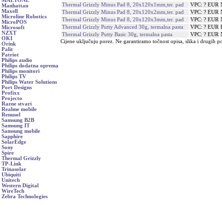
MAETONE
Thermal Grizzly Minus Pad 8, 20x120x1mm,ter. pad
VPC: ? EUR
Manhattan
Maxell
Thermal Grizzly Minus Pad 8, 20x120x2mm,ter. pad
VPC: ? EUR
Microline Robotics
Thermal Grizzly Minus Pad 8, 20x120x3mm,ter. pad
VPC: ? EUR
MicroPOS
Thermal Grizzly Putty Advanced 30g, termalna pasta
VPC: ? EUR
Microsoft
NZXT
Thermal Grizzly Putty Basic 30g, termalna pasta
VPC: ? EUR
OKI
Cijene uključuju porez. Ne garantiramo točnost opisa, slika i drugih p
Orink
Palit
Patriot
Philips audio
Philips dodatna oprema
Philips monitori
Philips TV
Philips Water Solutions
Port Designs
Profixx
Projecto
Razne stvari
Realme mobile
Renusol
Samsung B2B
Samsung IT
Samsung mobile
Sapphire
SolarEdge
Sony
Spire
Thermal Grizzly
TP-Link
Trinasolar
Ubiquiti
Unitech
Western Digital
WireTech
Zebra Technologies