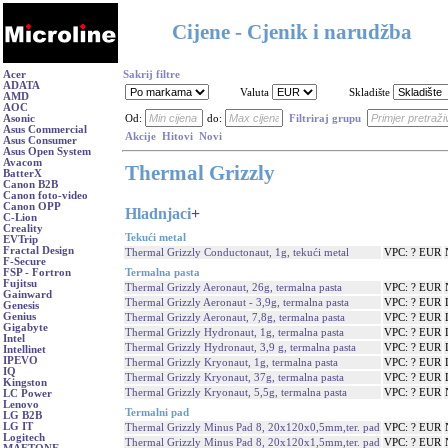
Cijene - Cjenik i narudžba
Acer
Sakrij filtre
ADATA
Valuta
Skladište
AMD
AOC
Asonic
Od:
do:
Filtriraj grupu
Asus Commercial
Akcije
Hitovi
Novi
Asus Consumer
Asus Open System
Avacom
Thermal Grizzly
BatterX
Canon B2B
Canon foto-video
Canon OPP
Hladnjaci
+
C-Lion
Creality
Tekući metal
EVTrip
Fractal Design
Thermal Grizzly Conductonaut, 1g, tekući metal
VPC: ? EUR
F-Secure
Termalna pasta
FSP - Fortron
Fujitsu
Thermal Grizzly Aeronaut, 26g, termalna pasta
VPC: ? EUR
Gainward
Thermal Grizzly Aeronaut - 3,9g, termalna pasta
VPC: ? EUR
Genesis
Genius
Thermal Grizzly Aeronaut, 7,8g, termalna pasta
VPC: ? EUR
Gigabyte
Thermal Grizzly Hydronaut, 1g, termalna pasta
VPC: ? EUR
Intel
Thermal Grizzly Hydronaut, 3,9 g, termalna pasta
VPC: ? EUR
Intellinet
IPEVO
Thermal Grizzly Kryonaut, 1g, termalna pasta
VPC: ? EUR
IQ
Thermal Grizzly Kryonaut, 37g, termalna pasta
VPC: ? EUR
Kingston
Thermal Grizzly Kryonaut, 5,5g, termalna pasta
VPC: ? EUR
LC Power
Lenovo
Termalni pad
LG B2B
LG IT
Thermal Grizzly Minus Pad 8, 20x120x0,5mm,ter. pad
VPC: ? EUR
Logitech
Thermal Grizzly Minus Pad 8, 20x120x1,5mm,ter. pad
VPC: ? EUR