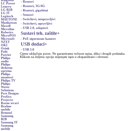
Kingston
- Routeri
LC Power
- Routeri, 3G/4G
Lenovo
LG B2B
- Routeri, gigabitni
LG IT
- Senzori
Logitech
- Switchevi, neupravljivi
MAETONE
Manhattan
- Switchevi, upravljivi
Maxell
- USB 2.0, adapteri
Microline
Sustavi teh. zaštite
+
Robotics
MicroPOS
- PoE sigurnosne kamere
Microsoft
NZXT
USB dodaci
+
OKI
Orink
- USB 3.0
Palit
Cijene uključuju porez. Ne garantiramo točnost opisa, slika i drugih podataka.
Patriot
Klikom na željenu opciju mijenjate ispis u ekspandirani i obrnuto.
Philips
audio
Philips
dodatna
oprema
Philips
monitori
Philips TV
Philips
Water
Solutions
Port Designs
Profixx
Projecto
Razne stvari
Realme
mobile
Renusol
Samsung
B2B
Samsung IT
Samsung
mobile