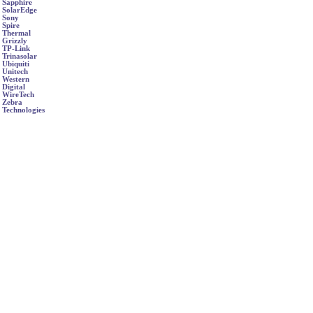
Sapphire
SolarEdge
Sony
Spire
Thermal
Grizzly
TP-Link
Trinasolar
Ubiquiti
Unitech
Western
Digital
WireTech
Zebra
Technologies