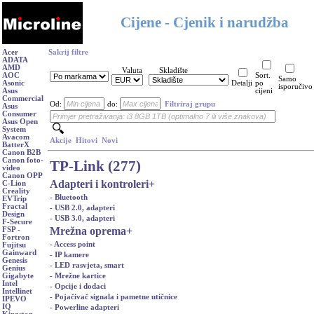
Cijene - Cjenik i narudžba
Acer
Sakrij filtre
ADATA
AMD
Valuta
Skladište
AOC
Sort.
Samo
Asonic
Detalji
po
isporučivo
Asus
cijeni
Commercial
Od:
do:
Filtriraj grupu
Asus
Consumer
Asus Open
System
Avacom
Akcije
Hitovi
Novi
BatterX
Canon B2B
Canon foto-
TP-Link (277)
video
Canon OPP
Adapteri i kontroleri
+
C-Lion
Creality
- Bluetooth
EVTrip
Fractal
- USB 2.0, adapteri
Design
- USB 3.0, adapteri
F-Secure
Mrežna oprema
+
FSP -
Fortron
- Access point
Fujitsu
Gainward
- IP kamere
Genesis
- LED rasvjeta, smart
Genius
- Mrežne kartice
Gigabyte
Intel
- Opcije i dodaci
Intellinet
- Pojačivač signala i pametne utičnice
IPEVO
IQ
- Powerline adapteri