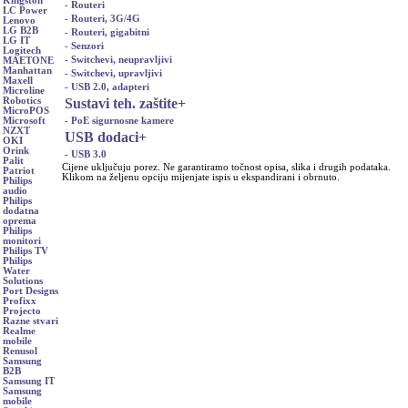
Kingston
- Routeri
LC Power
- Routeri, 3G/4G
Lenovo
LG B2B
- Routeri, gigabitni
LG IT
- Senzori
Logitech
- Switchevi, neupravljivi
MAETONE
Manhattan
- Switchevi, upravljivi
Maxell
- USB 2.0, adapteri
Microline
Sustavi teh. zaštite
+
Robotics
MicroPOS
- PoE sigurnosne kamere
Microsoft
NZXT
USB dodaci
+
OKI
Orink
- USB 3.0
Palit
Cijene uključuju porez. Ne garantiramo točnost opisa, slika i drugih podataka.
Patriot
Klikom na željenu opciju mijenjate ispis u ekspandirani i obrnuto.
Philips
audio
Philips
dodatna
oprema
Philips
monitori
Philips TV
Philips
Water
Solutions
Port Designs
Profixx
Projecto
Razne stvari
Realme
mobile
Renusol
Samsung
B2B
Samsung IT
Samsung
mobile