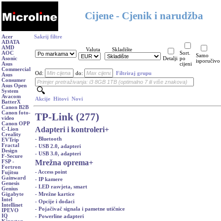
Cijene - Cjenik i narudžba
Acer
Sakrij filtre
ADATA
AMD
Valuta
Skladište
AOC
Sort.
Samo
Asonic
Detalji
po
isporučivo
Asus
cijeni
Commercial
Od:
do:
Filtriraj grupu
Asus
Consumer
Asus Open
System
Avacom
Akcije
Hitovi
Novi
BatterX
Canon B2B
Canon foto-
TP-Link (277)
video
Canon OPP
Adapteri i kontroleri
+
C-Lion
Creality
- Bluetooth
EVTrip
Fractal
- USB 2.0, adapteri
Design
- USB 3.0, adapteri
F-Secure
Mrežna oprema
+
FSP -
Fortron
- Access point
Fujitsu
Gainward
- IP kamere
Genesis
- LED rasvjeta, smart
Genius
- Mrežne kartice
Gigabyte
Intel
- Opcije i dodaci
Intellinet
- Pojačivač signala i pametne utičnice
IPEVO
IQ
- Powerline adapteri