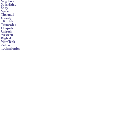
Sapphire
SolarEdge
Sony
Spire
Thermal
Grizzly
TP-Link
Trinasolar
Ubiquiti
Unitech
Western
Digital
WireTech
Zebra
Technologies