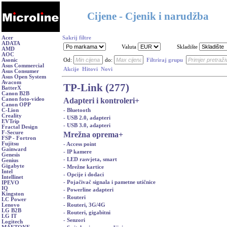
Cijene - Cjenik i narudžba
Acer
Sakrij filtre
ADATA
Valuta
Skladište
AMD
AOC
Asonic
Od:
do:
Filtriraj grupu
Asus Commercial
Akcije
Hitovi
Novi
Asus Consumer
Asus Open System
Avacom
TP-Link (277)
BatterX
Canon B2B
Adapteri i kontroleri
+
Canon foto-video
Canon OPP
- Bluetooth
C-Lion
Creality
- USB 2.0, adapteri
EVTrip
- USB 3.0, adapteri
Fractal Design
F-Secure
Mrežna oprema
+
FSP - Fortron
Fujitsu
- Access point
Gainward
- IP kamere
Genesis
- LED rasvjeta, smart
Genius
Gigabyte
- Mrežne kartice
Intel
- Opcije i dodaci
Intellinet
- Pojačivač signala i pametne utičnice
IPEVO
IQ
- Powerline adapteri
Kingston
- Routeri
LC Power
- Routeri, 3G/4G
Lenovo
LG B2B
- Routeri, gigabitni
LG IT
- Senzori
Logitech