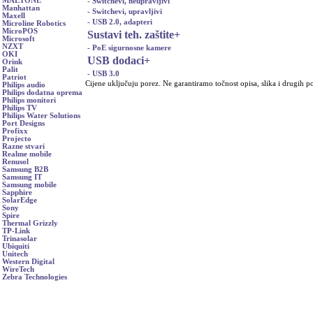
MAETONE
- Switchevi, neupravljivi
Manhattan
- Switchevi, upravljivi
Maxell
- USB 2.0, adapteri
Microline Robotics
MicroPOS
Sustavi teh. zaštite
+
Microsoft
NZXT
- PoE sigurnosne kamere
OKI
USB dodaci
+
Orink
Palit
- USB 3.0
Patriot
Cijene uključuju porez. Ne garantiramo točnost opisa, slika i drugih p
Philips audio
Philips dodatna oprema
Philips monitori
Philips TV
Philips Water Solutions
Port Designs
Profixx
Projecto
Razne stvari
Realme mobile
Renusol
Samsung B2B
Samsung IT
Samsung mobile
Sapphire
SolarEdge
Sony
Spire
Thermal Grizzly
TP-Link
Trinasolar
Ubiquiti
Unitech
Western Digital
WireTech
Zebra Technologies