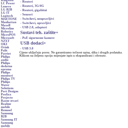
Kingston
- Routeri
LC Power
- Routeri, 3G/4G
Lenovo
LG B2B
- Routeri, gigabitni
LG IT
- Senzori
Logitech
- Switchevi, neupravljivi
MAETONE
Manhattan
- Switchevi, upravljivi
Maxell
- USB 2.0, adapteri
Microline
Sustavi teh. zaštite
+
Robotics
MicroPOS
- PoE sigurnosne kamere
Microsoft
NZXT
USB dodaci
+
OKI
Orink
- USB 3.0
Palit
Cijene uključuju porez. Ne garantiramo točnost opisa, slika i drugih podataka.
Patriot
Klikom na željenu opciju mijenjate ispis u ekspandirani i obrnuto.
Philips
audio
Philips
dodatna
oprema
Philips
monitori
Philips TV
Philips
Water
Solutions
Port Designs
Profixx
Projecto
Razne stvari
Realme
mobile
Renusol
Samsung
B2B
Samsung IT
Samsung
mobile