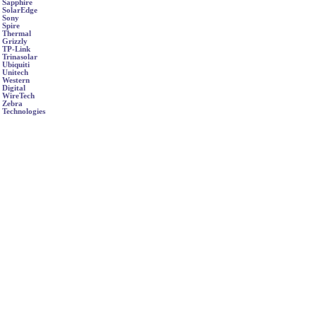
Sapphire
SolarEdge
Sony
Spire
Thermal
Grizzly
TP-Link
Trinasolar
Ubiquiti
Unitech
Western
Digital
WireTech
Zebra
Technologies