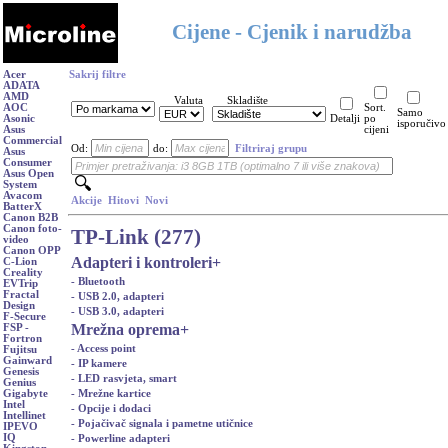
Cijene - Cjenik i narudžba
Acer
Sakrij filtre
ADATA
AMD
Valuta
Skladište
AOC
Sort.
Samo
Asonic
Detalji
po
isporučivo
Asus
cijeni
Commercial
Od:
do:
Filtriraj grupu
Asus
Consumer
Asus Open
System
Avacom
Akcije
Hitovi
Novi
BatterX
Canon B2B
Canon foto-
TP-Link (277)
video
Canon OPP
Adapteri i kontroleri
+
C-Lion
Creality
- Bluetooth
EVTrip
Fractal
- USB 2.0, adapteri
Design
- USB 3.0, adapteri
F-Secure
Mrežna oprema
+
FSP -
Fortron
- Access point
Fujitsu
Gainward
- IP kamere
Genesis
- LED rasvjeta, smart
Genius
- Mrežne kartice
Gigabyte
Intel
- Opcije i dodaci
Intellinet
- Pojačivač signala i pametne utičnice
IPEVO
IQ
- Powerline adapteri