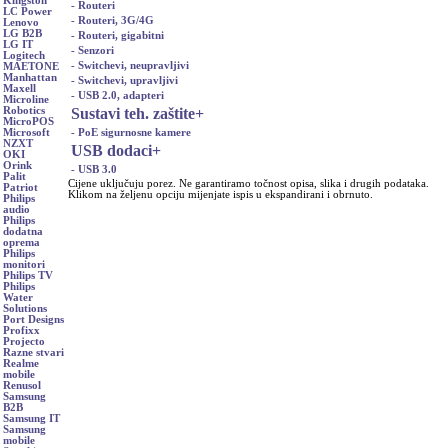
Kingston
- Routeri
LC Power
- Routeri, 3G/4G
Lenovo
LG B2B
- Routeri, gigabitni
LG IT
- Senzori
Logitech
- Switchevi, neupravljivi
MAETONE
Manhattan
- Switchevi, upravljivi
Maxell
- USB 2.0, adapteri
Microline
Sustavi teh. zaštite
+
Robotics
MicroPOS
- PoE sigurnosne kamere
Microsoft
NZXT
USB dodaci
+
OKI
Orink
- USB 3.0
Palit
Cijene uključuju porez. Ne garantiramo točnost opisa, slika i drugih podataka.
Patriot
Klikom na željenu opciju mijenjate ispis u ekspandirani i obrnuto.
Philips
audio
Philips
dodatna
oprema
Philips
monitori
Philips TV
Philips
Water
Solutions
Port Designs
Profixx
Projecto
Razne stvari
Realme
mobile
Renusol
Samsung
B2B
Samsung IT
Samsung
mobile