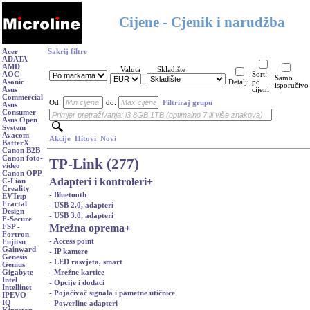
Cijene - Cjenik i narudžba
Acer
Sakrij filtre
ADATA
AMD
Valuta
Skladište
AOC
Sort.
Samo
Asonic
Detalji
po
isporučivo
Asus
cijeni
Commercial
Od:
do:
Filtriraj grupu
Asus
Consumer
Asus Open
System
Avacom
Akcije
Hitovi
Novi
BatterX
Canon B2B
Canon foto-
TP-Link (277)
video
Canon OPP
Adapteri i kontroleri
+
C-Lion
Creality
- Bluetooth
EVTrip
Fractal
- USB 2.0, adapteri
Design
- USB 3.0, adapteri
F-Secure
Mrežna oprema
+
FSP -
Fortron
- Access point
Fujitsu
Gainward
- IP kamere
Genesis
- LED rasvjeta, smart
Genius
- Mrežne kartice
Gigabyte
Intel
- Opcije i dodaci
Intellinet
- Pojačivač signala i pametne utičnice
IPEVO
IQ
- Powerline adapteri