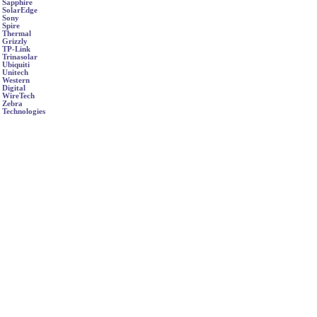
Sapphire
SolarEdge
Sony
Spire
Thermal
Grizzly
TP-Link
Trinasolar
Ubiquiti
Unitech
Western
Digital
WireTech
Zebra
Technologies