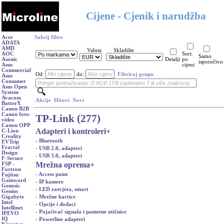
Cijene - Cjenik i narudžba
Acer
Sakrij filtre
ADATA
AMD
Valuta
Skladište
AOC
Sort.
Samo
Asonic
Detalji
po
isporučivo
Asus
cijeni
Commercial
Od:
do:
Filtriraj grupu
Asus
Consumer
Asus Open
System
Avacom
Akcije
Hitovi
Novi
BatterX
Canon B2B
Canon foto-
TP-Link (277)
video
Canon OPP
Adapteri i kontroleri
+
C-Lion
Creality
- Bluetooth
EVTrip
Fractal
- USB 2.0, adapteri
Design
- USB 3.0, adapteri
F-Secure
Mrežna oprema
+
FSP -
Fortron
- Access point
Fujitsu
Gainward
- IP kamere
Genesis
- LED rasvjeta, smart
Genius
- Mrežne kartice
Gigabyte
Intel
- Opcije i dodaci
Intellinet
- Pojačivač signala i pametne utičnice
IPEVO
IQ
- Powerline adapteri