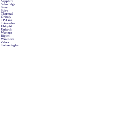
Sapphire
SolarEdge
Sony
Spire
Thermal
Grizzly
TP-Link
Trinasolar
Ubiquiti
Unitech
Western
Digital
WireTech
Zebra
Technologies