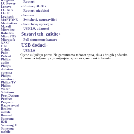
Kingston
- Routeri
LC Power
- Routeri, 3G/4G
Lenovo
LG B2B
- Routeri, gigabitni
LG IT
- Senzori
Logitech
- Switchevi, neupravljivi
MAETONE
Manhattan
- Switchevi, upravljivi
Maxell
- USB 2.0, adapteri
Microline
Sustavi teh. zaštite
+
Robotics
MicroPOS
- PoE sigurnosne kamere
Microsoft
NZXT
USB dodaci
+
OKI
Orink
- USB 3.0
Palit
Cijene uključuju porez. Ne garantiramo točnost opisa, slika i drugih podataka.
Patriot
Klikom na željenu opciju mijenjate ispis u ekspandirani i obrnuto.
Philips
audio
Philips
dodatna
oprema
Philips
monitori
Philips TV
Philips
Water
Solutions
Port Designs
Profixx
Projecto
Razne stvari
Realme
mobile
Renusol
Samsung
B2B
Samsung IT
Samsung
mobile