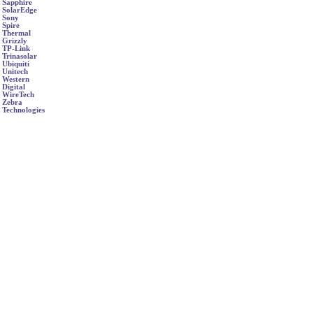
Sapphire
SolarEdge
Sony
Spire
Thermal
Grizzly
TP-Link
Trinasolar
Ubiquiti
Unitech
Western
Digital
WireTech
Zebra
Technologies