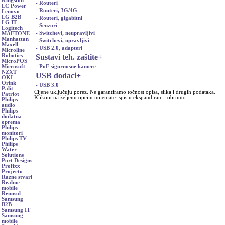
Kingston
- Routeri
LC Power
- Routeri, 3G/4G
Lenovo
LG B2B
- Routeri, gigabitni
LG IT
- Senzori
Logitech
- Switchevi, neupravljivi
MAETONE
Manhattan
- Switchevi, upravljivi
Maxell
- USB 2.0, adapteri
Microline
Sustavi teh. zaštite
+
Robotics
MicroPOS
- PoE sigurnosne kamere
Microsoft
NZXT
USB dodaci
+
OKI
Orink
- USB 3.0
Palit
Cijene uključuju porez. Ne garantiramo točnost opisa, slika i drugih podataka.
Patriot
Klikom na željenu opciju mijenjate ispis u ekspandirani i obrnuto.
Philips
audio
Philips
dodatna
oprema
Philips
monitori
Philips TV
Philips
Water
Solutions
Port Designs
Profixx
Projecto
Razne stvari
Realme
mobile
Renusol
Samsung
B2B
Samsung IT
Samsung
mobile