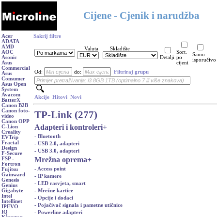
Cijene - Cjenik i narudžba
Acer
Sakrij filtre
ADATA
AMD
Valuta
Skladište
AOC
Sort.
Samo
Asonic
Detalji
po
isporučivo
Asus
cijeni
Commercial
Od:
do:
Filtriraj grupu
Asus
Consumer
Asus Open
System
Avacom
Akcije
Hitovi
Novi
BatterX
Canon B2B
Canon foto-
TP-Link (277)
video
Canon OPP
Adapteri i kontroleri
+
C-Lion
Creality
- Bluetooth
EVTrip
Fractal
- USB 2.0, adapteri
Design
- USB 3.0, adapteri
F-Secure
Mrežna oprema
+
FSP -
Fortron
- Access point
Fujitsu
Gainward
- IP kamere
Genesis
- LED rasvjeta, smart
Genius
- Mrežne kartice
Gigabyte
Intel
- Opcije i dodaci
Intellinet
- Pojačivač signala i pametne utičnice
IPEVO
IQ
- Powerline adapteri