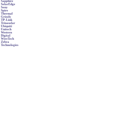
Sapphire
SolarEdge
Sony
Spire
Thermal
Grizzly
TP-Link
Trinasolar
Ubiquiti
Unitech
Western
Digital
WireTech
Zebra
Technologies