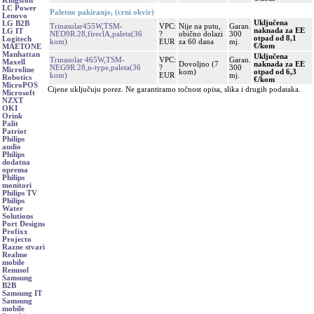
Kingston
LC Power
Paletno pakiranje, (crni okvir)
Lenovo
Uključena
LG B2B
Trinasolar455W,TSM-
VPC:
Nije na putu,
Garan.
naknada za EE
LG IT
NED9R.28,fireclA,paleta(36
?
obično dolazi
300
otpad od 8,1
Logitech
kom)
EUR
za 60 dana
mj.
€/kom
MAETONE
Manhattan
Uključena
Trinasolar 465W,TSM-
VPC:
Garan.
Maxell
Dovoljno (7
naknada za EE
NEG9R.28,n-type,paleta(36
?
300
Microline
kom)
otpad od 6,3
kom)
EUR
mj.
Robotics
€/kom
MicroPOS
Cijene uključuju porez. Ne garantiramo točnost opisa, slika i drugih podataka.
Microsoft
NZXT
OKI
Orink
Palit
Patriot
Philips
audio
Philips
dodatna
oprema
Philips
monitori
Philips TV
Philips
Water
Solutions
Port Designs
Profixx
Projecto
Razne stvari
Realme
mobile
Renusol
Samsung
B2B
Samsung IT
Samsung
mobile