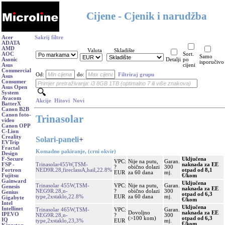
Cijene - Cjenik i narudžba
Acer
Sakrij filtre
ADATA
AMD
Valuta
Skladište
AOC
Sort.
Samo
Asonic
Detalji
po
isporučivo
Asus
cijeni
Commercial
Od:
do:
Filtriraj grupu
Asus
Consumer
Asus Open
System
Avacom
Akcije
Hitovi
Novi
BatterX
Canon B2B
Canon foto-
Trinasolar
video
Canon OPP
C-Lion
Creality
Solari-paneli
+
EVTrip
Fractal
Komadno pakiranje, (crni okvir)
Design
Uključena
F-Secure
VPC:
Nije na putu,
Garan.
Trinasolar455W,TSM-
naknada za EE
FSP -
?
obično dolazi
300
NED9R.28,fireclassA,hail,22.8%
otpad od 8,1
Fortron
EUR
za 60 dana
mj.
€/kom
Fujitsu
Gainward
Uključena
Trinasolar 455W,TSM-
VPC:
Nije na putu,
Garan.
Genesis
naknada za EE
NEG9R.28,n-
?
obično dolazi
300
Genius
otpad od 6,3
type,2xstaklo,22.8%
EUR
za 60 dana
mj.
Gigabyte
€/kom
Intel
Uključena
Intellinet
Trinasolar 465W,TSM-
VPC:
Garan.
Dovoljno
naknada za EE
IPEVO
NEG9R.28,n-
?
300
(>100 kom)
otpad od 6,3
IQ
type,2xstaklo,23,3%
EUR
mj.
€/kom