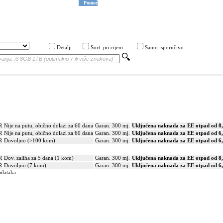
Pomoć
Detalji
Sort. po cijeni
Samo isporučivo
R
Nije na putu, obično dolazi za 60 dana
Garan. 300 mj.
Uključena naknada za EE otpad od 8
R
Nije na putu, obično dolazi za 60 dana
Garan. 300 mj.
Uključena naknada za EE otpad od 6
R
Dovoljno (>100 kom)
Garan. 300 mj.
Uključena naknada za EE otpad od 6
R
Dov. zaliha za 5 dana (1 kom)
Garan. 300 mj.
Uključena naknada za EE otpad od 8
R
Dovoljno (7 kom)
Garan. 300 mj.
Uključena naknada za EE otpad od 6
odataka.