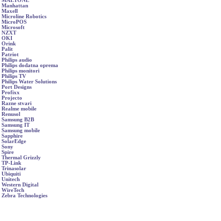
MAETONE
Manhattan
Maxell
Microline Robotics
MicroPOS
Microsoft
NZXT
OKI
Orink
Palit
Patriot
Philips audio
Philips dodatna oprema
Philips monitori
Philips TV
Philips Water Solutions
Port Designs
Profixx
Projecto
Razne stvari
Realme mobile
Renusol
Samsung B2B
Samsung IT
Samsung mobile
Sapphire
SolarEdge
Sony
Spire
Thermal Grizzly
TP-Link
Trinasolar
Ubiquiti
Unitech
Western Digital
WireTech
Zebra Technologies