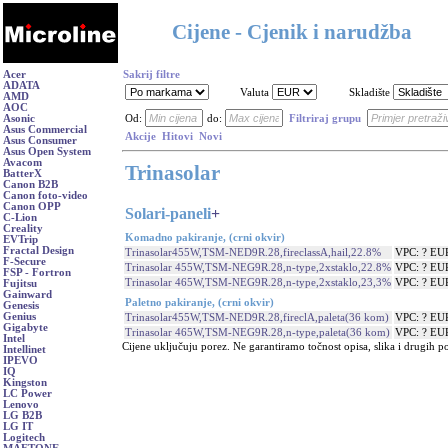
Cijene - Cjenik i narudžba
Acer
Sakrij filtre
ADATA
Valuta
Skladište
AMD
AOC
Asonic
Od:
do:
Filtriraj grupu
Asus Commercial
Akcije
Hitovi
Novi
Asus Consumer
Asus Open System
Avacom
Trinasolar
BatterX
Canon B2B
Canon foto-video
Canon OPP
Solari-paneli
+
C-Lion
Creality
Komadno pakiranje, (crni okvir)
EVTrip
Fractal Design
Trinasolar455W,TSM-NED9R.28,fireclassA,hail,22.8%
VPC: ? EU
F-Secure
Trinasolar 455W,TSM-NEG9R.28,n-type,2xstaklo,22.8%
VPC: ? EU
FSP - Fortron
Trinasolar 465W,TSM-NEG9R.28,n-type,2xstaklo,23,3%
VPC: ? EU
Fujitsu
Gainward
Paletno pakiranje, (crni okvir)
Genesis
Genius
Trinasolar455W,TSM-NED9R.28,fireclA,paleta(36 kom)
VPC: ? EU
Gigabyte
Trinasolar 465W,TSM-NEG9R.28,n-type,paleta(36 kom)
VPC: ? EU
Intel
Cijene uključuju porez. Ne garantiramo točnost opisa, slika i drugih p
Intellinet
IPEVO
IQ
Kingston
LC Power
Lenovo
LG B2B
LG IT
Logitech