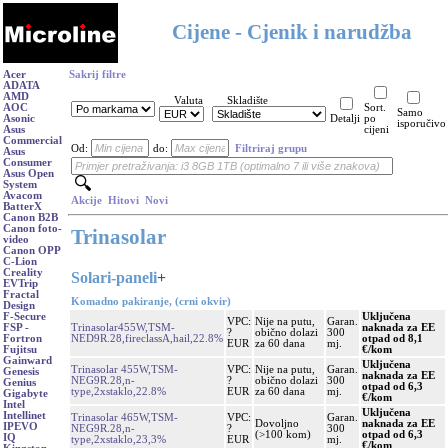
Cijene - Cjenik i narudžba
Acer
Sakrij filtre
ADATA
AMD
Valuta
Skladište
AOC
Sort.
Samo
Asonic
Detalji
po
isporučivo
Asus
cijeni
Commercial
Od:
do:
Filtriraj grupu
Asus
Consumer
Asus Open
System
Avacom
Akcije
Hitovi
Novi
BatterX
Canon B2B
Canon foto-
Trinasolar
video
Canon OPP
C-Lion
Creality
Solari-paneli
+
EVTrip
Fractal
Komadno pakiranje, (crni okvir)
Design
Uključena
F-Secure
VPC:
Nije na putu,
Garan.
Trinasolar455W,TSM-
naknada za EE
FSP -
?
obično dolazi
300
NED9R.28,fireclassA,hail,22.8%
otpad od 8,1
Fortron
EUR
za 60 dana
mj.
€/kom
Fujitsu
Gainward
Uključena
Trinasolar 455W,TSM-
VPC:
Nije na putu,
Garan.
Genesis
naknada za EE
NEG9R.28,n-
?
obično dolazi
300
Genius
otpad od 6,3
type,2xstaklo,22.8%
EUR
za 60 dana
mj.
Gigabyte
€/kom
Intel
Uključena
Intellinet
Trinasolar 465W,TSM-
VPC:
Garan.
Dovoljno
naknada za EE
IPEVO
NEG9R.28,n-
?
300
(>100 kom)
otpad od 6,3
IQ
type,2xstaklo,23,3%
EUR
mj.
€/kom