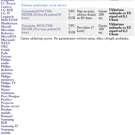
Kingston
LC Power
Paletno pakiranje, (crni okvir)
Lenovo
Uključena
LG B2B
Trinasolar455W,TSM-
VPC:
Nije na putu,
Garan.
naknada za EE
LG IT
NED9R.28,fireclA,paleta(36
?
obično dolazi
300
otpad od 8,1
Logitech
kom)
EUR
za 60 dana
mj.
€/kom
MAETONE
Manhattan
Uključena
Trinasolar 465W,TSM-
VPC:
Garan.
Maxell
Dovoljno (7
naknada za EE
NEG9R.28,n-type,paleta(36
?
300
Microline
kom)
otpad od 6,3
kom)
EUR
mj.
Robotics
€/kom
MicroPOS
Cijene uključuju porez. Ne garantiramo točnost opisa, slika i drugih podataka.
Microsoft
NZXT
OKI
Orink
Palit
Patriot
Philips
audio
Philips
dodatna
oprema
Philips
monitori
Philips TV
Philips
Water
Solutions
Port Designs
Profixx
Projecto
Razne stvari
Realme
mobile
Renusol
Samsung
B2B
Samsung IT
Samsung
mobile