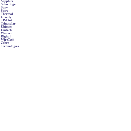
Sapphire
SolarEdge
Sony
Spire
Thermal
Grizzly
TP-Link
Trinasolar
Ubiquiti
Unitech
Western
Digital
WireTech
Zebra
Technologies