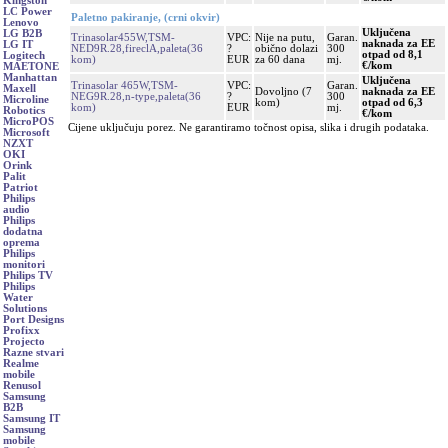
Kingston
LC Power
Paletno pakiranje, (crni okvir)
Lenovo
Uključena
LG B2B
Trinasolar455W,TSM-
VPC:
Nije na putu,
Garan.
naknada za EE
LG IT
NED9R.28,fireclA,paleta(36
?
obično dolazi
300
otpad od 8,1
Logitech
kom)
EUR
za 60 dana
mj.
€/kom
MAETONE
Manhattan
Uključena
Trinasolar 465W,TSM-
VPC:
Garan.
Maxell
Dovoljno (7
naknada za EE
NEG9R.28,n-type,paleta(36
?
300
Microline
kom)
otpad od 6,3
kom)
EUR
mj.
Robotics
€/kom
MicroPOS
Cijene uključuju porez. Ne garantiramo točnost opisa, slika i drugih podataka.
Microsoft
NZXT
OKI
Orink
Palit
Patriot
Philips
audio
Philips
dodatna
oprema
Philips
monitori
Philips TV
Philips
Water
Solutions
Port Designs
Profixx
Projecto
Razne stvari
Realme
mobile
Renusol
Samsung
B2B
Samsung IT
Samsung
mobile