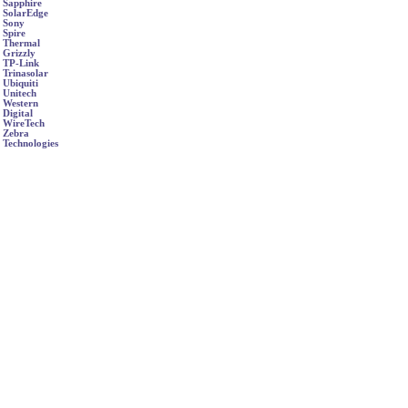
Sapphire
SolarEdge
Sony
Spire
Thermal
Grizzly
TP-Link
Trinasolar
Ubiquiti
Unitech
Western
Digital
WireTech
Zebra
Technologies