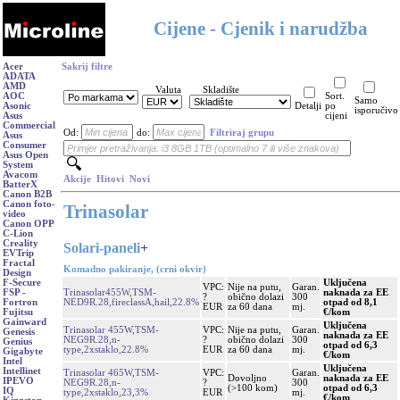
Cijene - Cjenik i narudžba
Acer
Sakrij filtre
ADATA
AMD
Valuta
Skladište
AOC
Sort.
Samo
Asonic
Detalji
po
isporučivo
Asus
cijeni
Commercial
Od:
do:
Filtriraj grupu
Asus
Consumer
Asus Open
System
Avacom
Akcije
Hitovi
Novi
BatterX
Canon B2B
Canon foto-
Trinasolar
video
Canon OPP
C-Lion
Creality
Solari-paneli
+
EVTrip
Fractal
Komadno pakiranje, (crni okvir)
Design
Uključena
F-Secure
VPC:
Nije na putu,
Garan.
Trinasolar455W,TSM-
naknada za EE
FSP -
?
obično dolazi
300
NED9R.28,fireclassA,hail,22.8%
otpad od 8,1
Fortron
EUR
za 60 dana
mj.
€/kom
Fujitsu
Gainward
Uključena
Trinasolar 455W,TSM-
VPC:
Nije na putu,
Garan.
Genesis
naknada za EE
NEG9R.28,n-
?
obično dolazi
300
Genius
otpad od 6,3
type,2xstaklo,22.8%
EUR
za 60 dana
mj.
Gigabyte
€/kom
Intel
Uključena
Intellinet
Trinasolar 465W,TSM-
VPC:
Garan.
Dovoljno
naknada za EE
IPEVO
NEG9R.28,n-
?
300
(>100 kom)
otpad od 6,3
IQ
type,2xstaklo,23,3%
EUR
mj.
€/kom