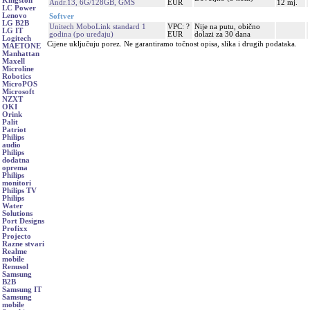
Kingston
Andr.13, 6G/128GB, GMS
EUR
12 mj.
LC Power
Lenovo
Softver
LG B2B
Unitech MoboLink standard 1
VPC: ?
Nije na putu, obično
LG IT
godina (po uređaju)
EUR
dolazi za 30 dana
Logitech
Cijene uključuju porez. Ne garantiramo točnost opisa, slika i drugih podataka.
MAETONE
Manhattan
Maxell
Microline
Robotics
MicroPOS
Microsoft
NZXT
OKI
Orink
Palit
Patriot
Philips
audio
Philips
dodatna
oprema
Philips
monitori
Philips TV
Philips
Water
Solutions
Port Designs
Profixx
Projecto
Razne stvari
Realme
mobile
Renusol
Samsung
B2B
Samsung IT
Samsung
mobile