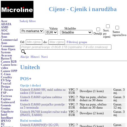
Cijene - Cjenik i narudžba
Acer
Sakrij filtre
ADATA
AMD
Valuta
Skladište
AOC
Sort.
Samo
Asonic
Detalji
po
isporučivo
Asus
cijeni
Commercial
Od:
do:
Filtriraj grupu
Asus
Consumer
Asus Open
System
Avacom
Akcije
Hitovi
Novi
BatterX
Canon B2B
Canon foto-
Unitech
video
Canon OPP
C-Lion
Creality
POS
+
EVTrip
Fractal
Opcije i dodaci
Design
Unitech EA660 9H, stakl zaštita za
VPC: ?
Garan. 3
F-Secure
Dovoljno (1 kom)
zaslon (10 kom)
EUR
mj.
FSP -
Fortron
Unitech EA660 ojačana zaštitna
VPC: ?
Nije na putu, obično
Garan. 3
Fujitsu
maska
EUR
dolazi za 30 dana
mj.
Gainward
Unitech EA660 punjačko postolje
VPC: ?
Nije na putu, obično
Garan.
Genesis
za 5 terminala
EUR
dolazi za 30 dana
12 mj.
Genius
Gigabyte
Unitech PA768 komplet ručne trake
VPC: ?
Garan. 3
Dovoljno (2 kom)
Intel
(PA435, EA660)
EUR
mj.
Intellinet
Ručni terminali
IPEVO
IQ
Unitech EA660WiFi+5G+2D,
VPC: ?
Garan.
Dovoljno (5 kom)