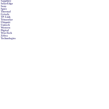
Sapphire
SolarEdge
Sony
Spire
Thermal
Grizzly
TP-Link
Trinasolar
Ubiquiti
Unitech
Western
Digital
WireTech
Zebra
Technologies