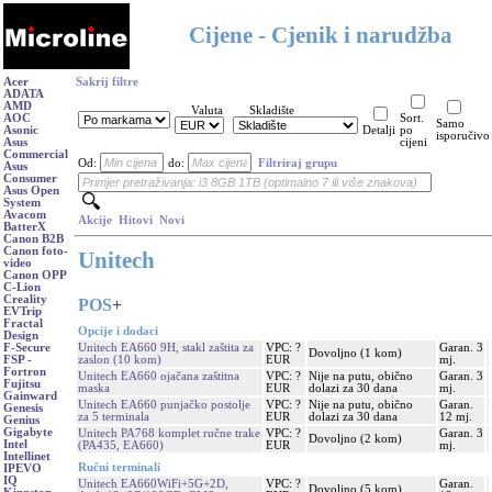
Cijene - Cjenik i narudžba
Acer
Sakrij filtre
ADATA
AMD
Valuta
Skladište
AOC
Sort.
Samo
Asonic
Detalji
po
isporučivo
Asus
cijeni
Commercial
Od:
do:
Filtriraj grupu
Asus
Consumer
Asus Open
System
Avacom
Akcije
Hitovi
Novi
BatterX
Canon B2B
Canon foto-
Unitech
video
Canon OPP
C-Lion
Creality
POS
+
EVTrip
Fractal
Opcije i dodaci
Design
Unitech EA660 9H, stakl zaštita za
VPC: ?
Garan. 3
F-Secure
Dovoljno (1 kom)
zaslon (10 kom)
EUR
mj.
FSP -
Fortron
Unitech EA660 ojačana zaštitna
VPC: ?
Nije na putu, obično
Garan. 3
Fujitsu
maska
EUR
dolazi za 30 dana
mj.
Gainward
Unitech EA660 punjačko postolje
VPC: ?
Nije na putu, obično
Garan.
Genesis
za 5 terminala
EUR
dolazi za 30 dana
12 mj.
Genius
Gigabyte
Unitech PA768 komplet ručne trake
VPC: ?
Garan. 3
Dovoljno (2 kom)
Intel
(PA435, EA660)
EUR
mj.
Intellinet
Ručni terminali
IPEVO
IQ
Unitech EA660WiFi+5G+2D,
VPC: ?
Garan.
Dovoljno (5 kom)