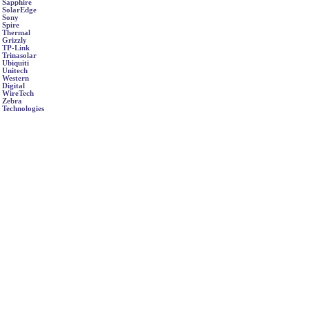
Sapphire
SolarEdge
Sony
Spire
Thermal
Grizzly
TP-Link
Trinasolar
Ubiquiti
Unitech
Western
Digital
WireTech
Zebra
Technologies