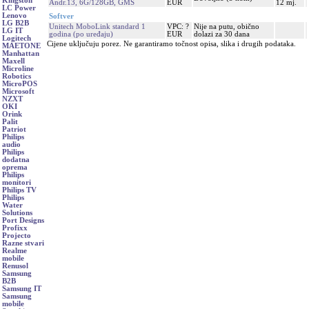
Kingston
Andr.13, 6G/128GB, GMS
EUR
12 mj.
LC Power
Lenovo
Softver
LG B2B
Unitech MoboLink standard 1
VPC: ?
Nije na putu, obično
LG IT
godina (po uređaju)
EUR
dolazi za 30 dana
Logitech
Cijene uključuju porez. Ne garantiramo točnost opisa, slika i drugih podataka.
MAETONE
Manhattan
Maxell
Microline
Robotics
MicroPOS
Microsoft
NZXT
OKI
Orink
Palit
Patriot
Philips
audio
Philips
dodatna
oprema
Philips
monitori
Philips TV
Philips
Water
Solutions
Port Designs
Profixx
Projecto
Razne stvari
Realme
mobile
Renusol
Samsung
B2B
Samsung IT
Samsung
mobile