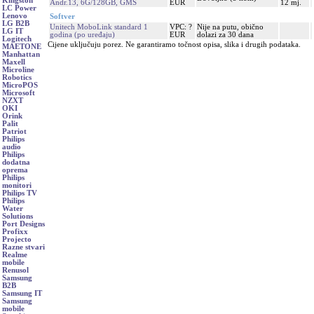
Kingston
Andr.13, 6G/128GB, GMS
EUR
12 mj.
LC Power
Lenovo
Softver
LG B2B
Unitech MoboLink standard 1
VPC: ?
Nije na putu, obično
LG IT
godina (po uređaju)
EUR
dolazi za 30 dana
Logitech
Cijene uključuju porez. Ne garantiramo točnost opisa, slika i drugih podataka.
MAETONE
Manhattan
Maxell
Microline
Robotics
MicroPOS
Microsoft
NZXT
OKI
Orink
Palit
Patriot
Philips
audio
Philips
dodatna
oprema
Philips
monitori
Philips TV
Philips
Water
Solutions
Port Designs
Profixx
Projecto
Razne stvari
Realme
mobile
Renusol
Samsung
B2B
Samsung IT
Samsung
mobile