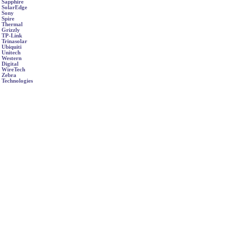
Sapphire
SolarEdge
Sony
Spire
Thermal
Grizzly
TP-Link
Trinasolar
Ubiquiti
Unitech
Western
Digital
WireTech
Zebra
Technologies