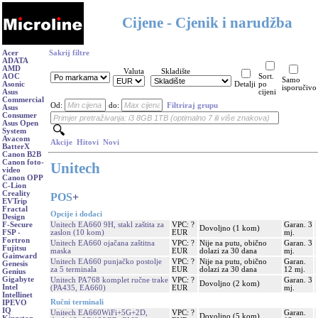
Cijene - Cjenik i narudžba
Acer
Sakrij filtre
ADATA
AMD
Valuta
Skladište
AOC
Sort.
Samo
Asonic
Detalji
po
isporučivo
Asus
cijeni
Commercial
Od:
do:
Filtriraj grupu
Asus
Consumer
Asus Open
System
Avacom
Akcije
Hitovi
Novi
BatterX
Canon B2B
Canon foto-
Unitech
video
Canon OPP
C-Lion
Creality
POS
+
EVTrip
Fractal
Opcije i dodaci
Design
Unitech EA660 9H, stakl zaštita za
VPC: ?
Garan. 3
F-Secure
Dovoljno (1 kom)
zaslon (10 kom)
EUR
mj.
FSP -
Fortron
Unitech EA660 ojačana zaštitna
VPC: ?
Nije na putu, obično
Garan. 3
Fujitsu
maska
EUR
dolazi za 30 dana
mj.
Gainward
Unitech EA660 punjačko postolje
VPC: ?
Nije na putu, obično
Garan.
Genesis
za 5 terminala
EUR
dolazi za 30 dana
12 mj.
Genius
Gigabyte
Unitech PA768 komplet ručne trake
VPC: ?
Garan. 3
Dovoljno (2 kom)
Intel
(PA435, EA660)
EUR
mj.
Intellinet
Ručni terminali
IPEVO
IQ
Unitech EA660WiFi+5G+2D,
VPC: ?
Garan.
Dovoljno (5 kom)