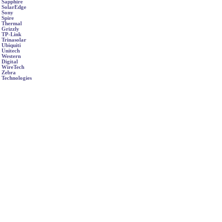
Sapphire
SolarEdge
Sony
Spire
Thermal
Grizzly
TP-Link
Trinasolar
Ubiquiti
Unitech
Western
Digital
WireTech
Zebra
Technologies