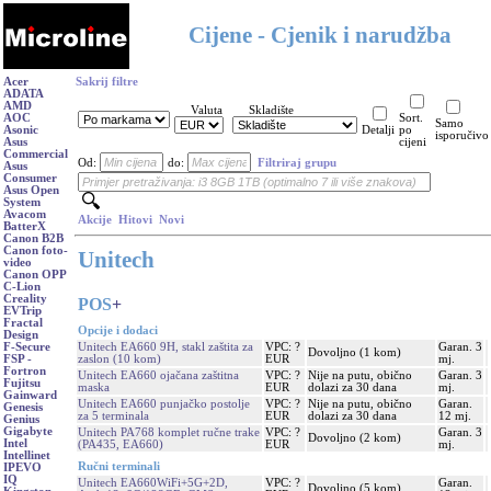
Cijene - Cjenik i narudžba
Acer
Sakrij filtre
ADATA
AMD
Valuta
Skladište
AOC
Sort.
Samo
Asonic
Detalji
po
isporučivo
Asus
cijeni
Commercial
Od:
do:
Filtriraj grupu
Asus
Consumer
Asus Open
System
Avacom
Akcije
Hitovi
Novi
BatterX
Canon B2B
Canon foto-
Unitech
video
Canon OPP
C-Lion
Creality
POS
+
EVTrip
Fractal
Opcije i dodaci
Design
Unitech EA660 9H, stakl zaštita za
VPC: ?
Garan. 3
F-Secure
Dovoljno (1 kom)
zaslon (10 kom)
EUR
mj.
FSP -
Fortron
Unitech EA660 ojačana zaštitna
VPC: ?
Nije na putu, obično
Garan. 3
Fujitsu
maska
EUR
dolazi za 30 dana
mj.
Gainward
Unitech EA660 punjačko postolje
VPC: ?
Nije na putu, obično
Garan.
Genesis
za 5 terminala
EUR
dolazi za 30 dana
12 mj.
Genius
Gigabyte
Unitech PA768 komplet ručne trake
VPC: ?
Garan. 3
Dovoljno (2 kom)
Intel
(PA435, EA660)
EUR
mj.
Intellinet
Ručni terminali
IPEVO
IQ
Unitech EA660WiFi+5G+2D,
VPC: ?
Garan.
Dovoljno (5 kom)