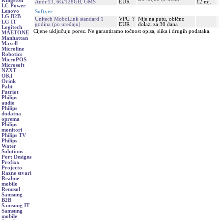
Kingston
Andr.13, 6G/128GB, GMS
EUR
12 mj.
LC Power
Lenovo
Softver
LG B2B
Unitech MoboLink standard 1
VPC: ?
Nije na putu, obično
LG IT
godina (po uređaju)
EUR
dolazi za 30 dana
Logitech
Cijene uključuju porez. Ne garantiramo točnost opisa, slika i drugih podataka.
MAETONE
Manhattan
Maxell
Microline
Robotics
MicroPOS
Microsoft
NZXT
OKI
Orink
Palit
Patriot
Philips
audio
Philips
dodatna
oprema
Philips
monitori
Philips TV
Philips
Water
Solutions
Port Designs
Profixx
Projecto
Razne stvari
Realme
mobile
Renusol
Samsung
B2B
Samsung IT
Samsung
mobile