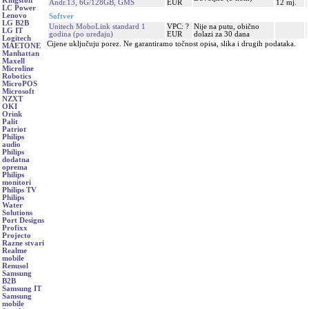
Kingston
Andr.13, 6G/128GB, GMS
EUR
12 mj.
LC Power
Lenovo
Softver
LG B2B
Unitech MoboLink standard 1
VPC: ?
Nije na putu, obično
LG IT
godina (po uređaju)
EUR
dolazi za 30 dana
Logitech
Cijene uključuju porez. Ne garantiramo točnost opisa, slika i drugih podataka.
MAETONE
Manhattan
Maxell
Microline
Robotics
MicroPOS
Microsoft
NZXT
OKI
Orink
Palit
Patriot
Philips
audio
Philips
dodatna
oprema
Philips
monitori
Philips TV
Philips
Water
Solutions
Port Designs
Profixx
Projecto
Razne stvari
Realme
mobile
Renusol
Samsung
B2B
Samsung IT
Samsung
mobile