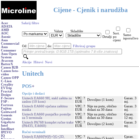
Cijene - Cjenik i narudžba
Acer
Sakrij filtre
ADATA
AMD
Valuta
Skladište
AOC
Sort.
Samo
Asonic
Detalji
po
isporučivo
Asus
cijeni
Commercial
Od:
do:
Filtriraj grupu
Asus
Consumer
Asus Open
System
Avacom
Akcije
Hitovi
Novi
BatterX
Canon B2B
Canon foto-
Unitech
video
Canon OPP
C-Lion
Creality
POS
+
EVTrip
Fractal
Opcije i dodaci
Design
Unitech EA660 9H, stakl zaštita za
VPC: ?
Garan. 3
F-Secure
Dovoljno (1 kom)
zaslon (10 kom)
EUR
mj.
FSP -
Fortron
Unitech EA660 ojačana zaštitna
VPC: ?
Nije na putu, obično
Garan. 3
Fujitsu
maska
EUR
dolazi za 30 dana
mj.
Gainward
Unitech EA660 punjačko postolje
VPC: ?
Nije na putu, obično
Garan.
Genesis
za 5 terminala
EUR
dolazi za 30 dana
12 mj.
Genius
Gigabyte
Unitech PA768 komplet ručne trake
VPC: ?
Garan. 3
Dovoljno (2 kom)
Intel
(PA435, EA660)
EUR
mj.
Intellinet
Ručni terminali
IPEVO
IQ
Unitech EA660WiFi+5G+2D,
VPC: ?
Garan.
Dovoljno (5 kom)