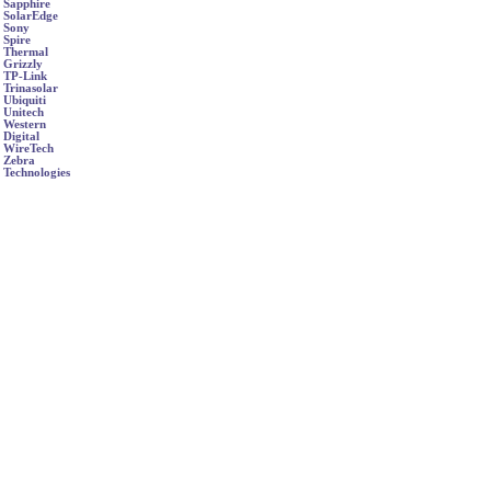
Sapphire
SolarEdge
Sony
Spire
Thermal
Grizzly
TP-Link
Trinasolar
Ubiquiti
Unitech
Western
Digital
WireTech
Zebra
Technologies