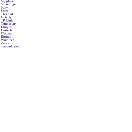
Sapphire
SolarEdge
Sony
Spire
Thermal
Grizzly
TP-Link
Trinasolar
Ubiquiti
Unitech
Western
Digital
WireTech
Zebra
Technologies