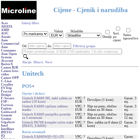
Cijene - Cjenik i narudžba
Acer
Sakrij filtre
ADATA
AMD
Valuta
Skladište
AOC
Sort.
Samo
Asonic
Detalji
po
isporučivo
Asus
cijeni
Commercial
Od:
do:
Filtriraj grupu
Asus
Consumer
Asus Open
System
Avacom
Akcije
Hitovi
Novi
BatterX
Canon B2B
Canon foto-
Unitech
video
Canon OPP
C-Lion
Creality
POS
+
EVTrip
Fractal
Opcije i dodaci
Design
Unitech EA660 9H, stakl zaštita za
VPC: ?
Garan. 3
F-Secure
Dovoljno (1 kom)
zaslon (10 kom)
EUR
mj.
FSP -
Fortron
Unitech EA660 ojačana zaštitna
VPC: ?
Nije na putu, obično
Garan. 3
Fujitsu
maska
EUR
dolazi za 30 dana
mj.
Gainward
Unitech EA660 punjačko postolje
VPC: ?
Nije na putu, obično
Garan.
Genesis
za 5 terminala
EUR
dolazi za 30 dana
12 mj.
Genius
Gigabyte
Unitech PA768 komplet ručne trake
VPC: ?
Dov. zaliha za 6 dana (2
Garan. 3
Intel
(PA435, EA660)
EUR
kom)
mj.
Intellinet
Ručni terminali
IPEVO
IQ
Unitech EA660WiFi+5G+2D,
VPC: ?
Garan.
Dovoljno (5 kom)