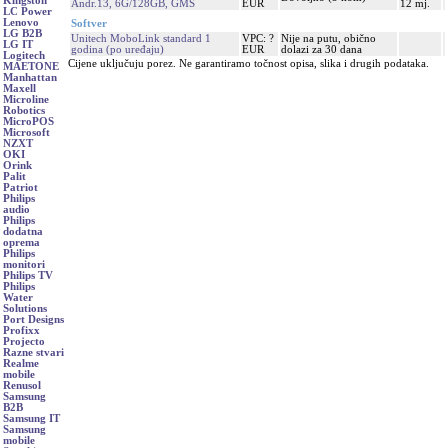
Kingston
Andr.13, 6G/128GB, GMS
EUR
12 mj.
LC Power
Lenovo
Softver
LG B2B
Unitech MoboLink standard 1
VPC: ?
Nije na putu, obično
LG IT
godina (po uređaju)
EUR
dolazi za 30 dana
Logitech
Cijene uključuju porez. Ne garantiramo točnost opisa, slika i drugih podataka.
MAETONE
Manhattan
Maxell
Microline
Robotics
MicroPOS
Microsoft
NZXT
OKI
Orink
Palit
Patriot
Philips
audio
Philips
dodatna
oprema
Philips
monitori
Philips TV
Philips
Water
Solutions
Port Designs
Profixx
Projecto
Razne stvari
Realme
mobile
Renusol
Samsung
B2B
Samsung IT
Samsung
mobile