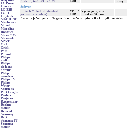
Kingston
Andr.13, 6G/128GB, GMS
EUR
12 mj.
LC Power
Lenovo
Softver
LG B2B
Unitech MoboLink standard 1
VPC: ?
Nije na putu, obično
LG IT
godina (po uređaju)
EUR
dolazi za 30 dana
Logitech
Cijene uključuju porez. Ne garantiramo točnost opisa, slika i drugih podataka.
MAETONE
Manhattan
Maxell
Microline
Robotics
MicroPOS
Microsoft
NZXT
OKI
Orink
Palit
Patriot
Philips
audio
Philips
dodatna
oprema
Philips
monitori
Philips TV
Philips
Water
Solutions
Port Designs
Profixx
Projecto
Razne stvari
Realme
mobile
Renusol
Samsung
B2B
Samsung IT
Samsung
mobile