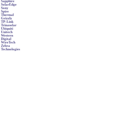
Sapphire
SolarEdge
Sony
Spire
Thermal
Grizzly
TP-Link
Trinasolar
Ubiquiti
Unitech
Western
Digital
WireTech
Zebra
Technologies