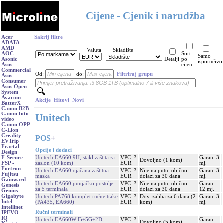
Cijene - Cjenik i narudžba
Acer
Sakrij filtre
ADATA
AMD
Valuta
Skladište
AOC
Sort.
Samo
Asonic
Detalji
po
isporučivo
Asus
cijeni
Commercial
Od:
do:
Filtriraj grupu
Asus
Consumer
Asus Open
System
Avacom
Akcije
Hitovi
Novi
BatterX
Canon B2B
Canon foto-
Unitech
video
Canon OPP
C-Lion
Creality
POS
+
EVTrip
Fractal
Opcije i dodaci
Design
Unitech EA660 9H, stakl zaštita za
VPC: ?
Garan. 3
F-Secure
Dovoljno (1 kom)
zaslon (10 kom)
EUR
mj.
FSP -
Fortron
Unitech EA660 ojačana zaštitna
VPC: ?
Nije na putu, obično
Garan. 3
Fujitsu
maska
EUR
dolazi za 30 dana
mj.
Gainward
Unitech EA660 punjačko postolje
VPC: ?
Nije na putu, obično
Garan.
Genesis
za 5 terminala
EUR
dolazi za 30 dana
12 mj.
Genius
Gigabyte
Unitech PA768 komplet ručne trake
VPC: ?
Dov. zaliha za 6 dana (2
Garan. 3
Intel
(PA435, EA660)
EUR
kom)
mj.
Intellinet
Ručni terminali
IPEVO
IQ
Unitech EA660WiFi+5G+2D,
VPC: ?
Garan.
Dovoljno (5 kom)