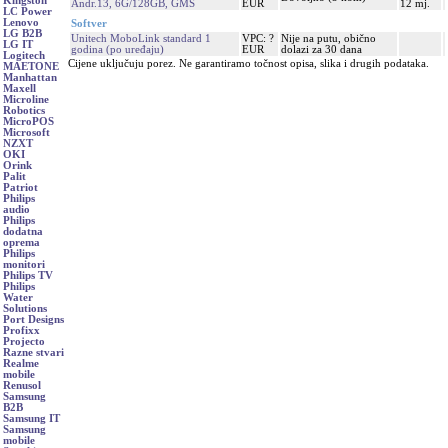
Kingston
Andr.13, 6G/128GB, GMS
EUR
12 mj.
LC Power
Lenovo
Softver
LG B2B
Unitech MoboLink standard 1
VPC: ?
Nije na putu, obično
LG IT
godina (po uređaju)
EUR
dolazi za 30 dana
Logitech
Cijene uključuju porez. Ne garantiramo točnost opisa, slika i drugih podataka.
MAETONE
Manhattan
Maxell
Microline
Robotics
MicroPOS
Microsoft
NZXT
OKI
Orink
Palit
Patriot
Philips
audio
Philips
dodatna
oprema
Philips
monitori
Philips TV
Philips
Water
Solutions
Port Designs
Profixx
Projecto
Razne stvari
Realme
mobile
Renusol
Samsung
B2B
Samsung IT
Samsung
mobile