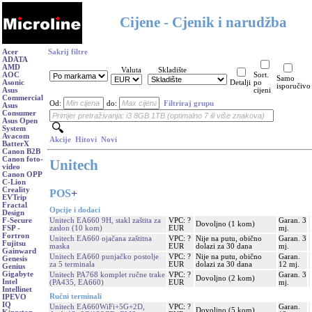
Cijene - Cjenik i narudžba
Acer
Sakrij filtre
ADATA
AMD
Valuta
Skladište
AOC
Sort.
Samo
Asonic
Detalji
po
isporučivo
Asus
cijeni
Commercial
Od:
do:
Filtriraj grupu
Asus
Consumer
Asus Open
System
Avacom
Akcije
Hitovi
Novi
BatterX
Canon B2B
Canon foto-
Unitech
video
Canon OPP
C-Lion
Creality
POS
+
EVTrip
Fractal
Opcije i dodaci
Design
Unitech EA660 9H, stakl zaštita za
VPC: ?
Garan. 3
F-Secure
Dovoljno (1 kom)
zaslon (10 kom)
EUR
mj.
FSP -
Fortron
Unitech EA660 ojačana zaštitna
VPC: ?
Nije na putu, obično
Garan. 3
Fujitsu
maska
EUR
dolazi za 30 dana
mj.
Gainward
Unitech EA660 punjačko postolje
VPC: ?
Nije na putu, obično
Garan.
Genesis
za 5 terminala
EUR
dolazi za 30 dana
12 mj.
Genius
Gigabyte
Unitech PA768 komplet ručne trake
VPC: ?
Garan. 3
Dovoljno (2 kom)
Intel
(PA435, EA660)
EUR
mj.
Intellinet
Ručni terminali
IPEVO
IQ
Unitech EA660WiFi+5G+2D,
VPC: ?
Garan.
Dovoljno (5 kom)