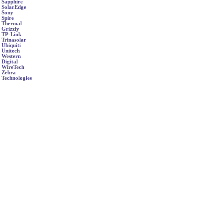
Sapphire
SolarEdge
Sony
Spire
Thermal
Grizzly
TP-Link
Trinasolar
Ubiquiti
Unitech
Western
Digital
WireTech
Zebra
Technologies