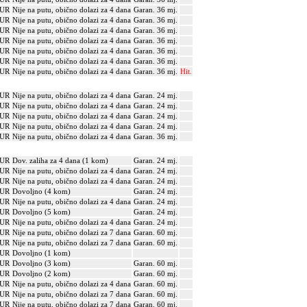
EUR
Nije na putu, obično dolazi za 4 dana
Garan. 36 mj.
EUR
Nije na putu, obično dolazi za 4 dana
Garan. 36 mj.
EUR
Nije na putu, obično dolazi za 4 dana
Garan. 36 mj.
EUR
Nije na putu, obično dolazi za 4 dana
Garan. 36 mj.
EUR
Nije na putu, obično dolazi za 4 dana
Garan. 36 mj.
EUR
Nije na putu, obično dolazi za 4 dana
Garan. 36 mj.
EUR
Nije na putu, obično dolazi za 4 dana
Garan. 36 mj.
Hit.
EUR
Nije na putu, obično dolazi za 4 dana
Garan. 24 mj.
EUR
Nije na putu, obično dolazi za 4 dana
Garan. 24 mj.
EUR
Nije na putu, obično dolazi za 4 dana
Garan. 24 mj.
EUR
Nije na putu, obično dolazi za 4 dana
Garan. 24 mj.
EUR
Nije na putu, obično dolazi za 4 dana
Garan. 36 mj.
EUR
Dov. zaliha za 4 dana (1 kom)
Garan. 24 mj.
EUR
Nije na putu, obično dolazi za 4 dana
Garan. 24 mj.
EUR
Nije na putu, obično dolazi za 4 dana
Garan. 24 mj.
EUR
Dovoljno (4 kom)
Garan. 24 mj.
EUR
Nije na putu, obično dolazi za 4 dana
Garan. 24 mj.
EUR
Dovoljno (5 kom)
Garan. 24 mj.
EUR
Nije na putu, obično dolazi za 4 dana
Garan. 24 mj.
EUR
Nije na putu, obično dolazi za 7 dana
Garan. 60 mj.
EUR
Nije na putu, obično dolazi za 7 dana
Garan. 60 mj.
EUR
Dovoljno (1 kom)
EUR
Dovoljno (3 kom)
Garan. 60 mj.
EUR
Dovoljno (2 kom)
Garan. 60 mj.
EUR
Nije na putu, obično dolazi za 4 dana
Garan. 60 mj.
EUR
Nije na putu, obično dolazi za 7 dana
Garan. 60 mj.
EUR
Nije na putu, obično dolazi za 7 dana
Garan. 60 mj.