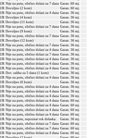
EUR
Nije na putu, obično dolazi za 7 dana
Garan. 60 mj.
EUR
Dovoljno (2 kom)
Garan. 60 mj.
EUR
Nije na putu, obično dolazi za 4 dana
Garan. 36 mj.
EUR
Dovoljno (4 kom)
Garan. 36 mj.
EUR
Dovoljno (11 kom)
Garan. 36 mj.
EUR
Nije na putu, obično dolazi za 7 dana
Garan. 36 mj.
EUR
Dovoljno (9 kom)
Garan. 36 mj.
EUR
Nije na putu, obično dolazi za 7 dana
Garan. 36 mj.
EUR
Dovoljno (12 kom)
Garan. 36 mj.
EUR
Nije na putu, obično dolazi za 7 dana
Garan. 36 mj.
EUR
Nije na putu, obično dolazi za 4 dana
Garan. 36 mj.
EUR
Nije na putu, obično dolazi za 7 dana
Garan. 36 mj.
EUR
Nije na putu, obično dolazi za 4 dana
Garan. 36 mj.
EUR
Nije na putu, obično dolazi za 4 dana
Garan. 36 mj.
EUR
Nije na putu, obično dolazi za 4 dana
Garan. 36 mj.
EUR
Dov. zaliha za 5 dana (1 kom)
Garan. 36 mj.
EUR
Nije na putu, obično dolazi za 4 dana
Garan. 36 mj.
EUR
Dovoljno (6 kom)
Garan. 36 mj.
EUR
Nije na putu, obično dolazi za 4 dana
Garan. 36 mj.
EUR
Nije na putu, obično dolazi za 4 dana
Garan. 36 mj.
EUR
Nije na putu, obično dolazi za 4 dana
Garan. 36 mj.
EUR
Nije na putu, obično dolazi za 4 dana
Garan. 60 mj.
EUR
Nije na putu, obično dolazi za 4 dana
Garan. 60 mj.
EUR
Nije na putu, obično dolazi za 4 dana
Garan. 60 mj.
EUR
Nije na putu, obično dolazi za 4 dana
Garan. 60 mj.
EUR
Nije na putu, nepoznat rok dolaska.
Garan. 36 mj.
EUR
Nije na putu, obično dolazi za 7 dana
Garan. 60 mj.
EUR
Nije na putu, obično dolazi za 7 dana
Garan. 60 mj.
EUR
Nije na putu, obično dolazi za 4 dana
Garan. 60 mj.
EUR
Dovoljno (2 kom)
Garan. 60 mj.