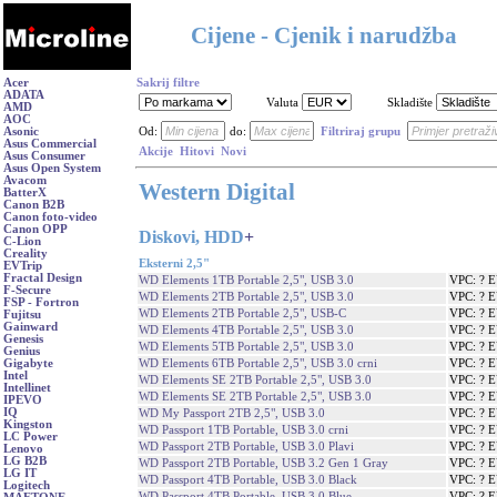
Cijene - Cjenik i narudžba
Acer
Sakrij filtre
ADATA
Valuta
Skladište
AMD
AOC
Asonic
Od:
do:
Filtriraj grupu
Asus Commercial
Akcije
Hitovi
Novi
Asus Consumer
Asus Open System
Avacom
Western Digital
BatterX
Canon B2B
Canon foto-video
Canon OPP
Diskovi, HDD
+
C-Lion
Creality
Eksterni 2,5"
EVTrip
Fractal Design
WD Elements 1TB Portable 2,5", USB 3.0
VPC: ? 
F-Secure
WD Elements 2TB Portable 2,5", USB 3.0
VPC: ? 
FSP - Fortron
WD Elements 2TB Portable 2,5", USB-C
VPC: ? 
Fujitsu
Gainward
WD Elements 4TB Portable 2,5", USB 3.0
VPC: ? 
Genesis
WD Elements 5TB Portable 2,5", USB 3.0
VPC: ? 
Genius
WD Elements 6TB Portable 2,5", USB 3.0 crni
VPC: ? 
Gigabyte
Intel
WD Elements SE 2TB Portable 2,5", USB 3.0
VPC: ? 
Intellinet
WD Elements SE 2TB Portable 2,5", USB 3.0
VPC: ? 
IPEVO
IQ
WD My Passport 2TB 2,5", USB 3.0
VPC: ? 
Kingston
WD Passport 1TB Portable, USB 3.0 crni
VPC: ? 
LC Power
WD Passport 2TB Portable, USB 3.0 Plavi
VPC: ? 
Lenovo
LG B2B
WD Passport 2TB Portable, USB 3.2 Gen 1 Gray
VPC: ? 
LG IT
WD Passport 4TB Portable, USB 3.0 Black
VPC: ? 
Logitech
WD Passport 4TB Portable, USB 3.0 Blue
VPC: ? 