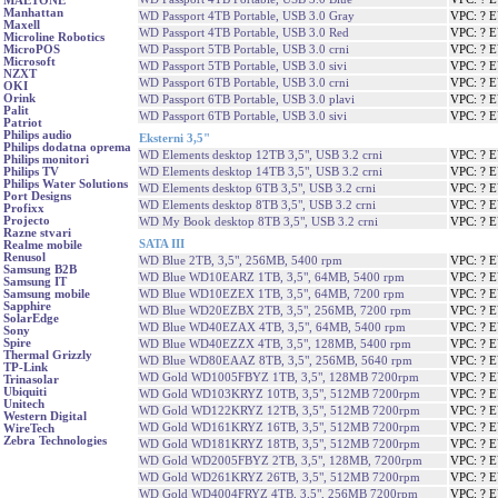
MAETONE
Manhattan
WD Passport 4TB Portable, USB 3.0 Gray
VPC: ? 
Maxell
WD Passport 4TB Portable, USB 3.0 Red
VPC: ? 
Microline Robotics
WD Passport 5TB Portable, USB 3.0 crni
VPC: ? 
MicroPOS
Microsoft
WD Passport 5TB Portable, USB 3.0 sivi
VPC: ? 
NZXT
WD Passport 6TB Portable, USB 3.0 crni
VPC: ? 
OKI
Orink
WD Passport 6TB Portable, USB 3.0 plavi
VPC: ? 
Palit
WD Passport 6TB Portable, USB 3.0 sivi
VPC: ? 
Patriot
Philips audio
Eksterni 3,5"
Philips dodatna oprema
WD Elements desktop 12TB 3,5", USB 3.2 crni
VPC: ? 
Philips monitori
WD Elements desktop 14TB 3,5", USB 3.2 crni
VPC: ? 
Philips TV
Philips Water Solutions
WD Elements desktop 6TB 3,5", USB 3.2 crni
VPC: ? 
Port Designs
WD Elements desktop 8TB 3,5", USB 3.2 crni
VPC: ? 
Profixx
Projecto
WD My Book desktop 8TB 3,5", USB 3.2 crni
VPC: ? 
Razne stvari
SATA III
Realme mobile
Renusol
WD Blue 2TB, 3,5", 256MB, 5400 rpm
VPC: ? 
Samsung B2B
WD Blue WD10EARZ 1TB, 3,5", 64MB, 5400 rpm
VPC: ? 
Samsung IT
WD Blue WD10EZEX 1TB, 3,5", 64MB, 7200 rpm
VPC: ? 
Samsung mobile
Sapphire
WD Blue WD20EZBX 2TB, 3,5", 256MB, 7200 rpm
VPC: ? 
SolarEdge
WD Blue WD40EZAX 4TB, 3,5", 64MB, 5400 rpm
VPC: ? 
Sony
Spire
WD Blue WD40EZZX 4TB, 3,5", 128MB, 5400 rpm
VPC: ? 
Thermal Grizzly
WD Blue WD80EAAZ 8TB, 3,5", 256MB, 5640 rpm
VPC: ? 
TP-Link
WD Gold WD1005FBYZ 1TB, 3,5", 128MB 7200rpm
VPC: ? 
Trinasolar
Ubiquiti
WD Gold WD103KRYZ 10TB, 3,5", 512MB 7200rpm
VPC: ? 
Unitech
WD Gold WD122KRYZ 12TB, 3,5", 512MB 7200rpm
VPC: ? 
Western Digital
WD Gold WD161KRYZ 16TB, 3,5", 512MB 7200rpm
VPC: ? 
WireTech
Zebra Technologies
WD Gold WD181KRYZ 18TB, 3,5", 512MB 7200rpm
VPC: ? 
WD Gold WD2005FBYZ 2TB, 3,5", 128MB, 7200rpm
VPC: ? 
WD Gold WD261KRYZ 26TB, 3,5", 512MB 7200rpm
VPC: ? 
WD Gold WD4004FRYZ 4TB, 3,5", 256MB 7200rpm
VPC: ? 