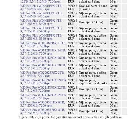
12TB, 3,5", 512MB, 7200rpm
EUR
dolazi za 4 dana
36 mj.
WD Red Plus WD20EFPX 2TB,
VPC: ?
Dov. zaliha za 4 dana
Garan.
3,5", 64MB, 5400 rpm
EUR
(1 kom)
36 mj.
WD Red Plus WD20EFPX 2TB,
VPC: ?
Nije na putu, obično
Garan.
3,5", 64MB, 5400 rpm
EUR
dolazi za 4 dana
36 mj.
WD Red Plus WD40EFPX 4TB,
VPC: ?
Garan.
Dovoljno (7 kom)
3,5", 256MB, 5400 rpm
EUR
36 mj.
WD Red Plus WD60EFPX 6TB,
VPC: ?
Nije na putu, obično
Garan.
3,5", 256MB, 5400 rpm
EUR
dolazi za 4 dana
36 mj.
WD Red Plus WD80EFPX 8TB,
VPC: ?
Nije na putu, obično
Garan.
3,5", 256MB, 5640 rpm
EUR
dolazi za 4 dana
36 mj.
WD Red Pro WD103KFBX, 10TB,
VPC: ?
Nije na putu, obično
Garan.
3,5", 512MB, 7200rpm
EUR
dolazi za 4 dana
36 mj.
WD Red Pro WD142KFGX 14TB,
VPC: ?
Nije na putu, obično
Garan.
3,5", 512MB, 7200 rpm
EUR
dolazi za 4 dana
60 mj.
WD Red Pro WD161KFGX 16TB,
VPC: ?
Nije na putu, obično
Garan.
3,5", 512MB, 7200 rpm
EUR
dolazi za 4 dana
60 mj.
WD Red Pro WD181KFGX 18TB,
VPC: ?
Nije na putu, obično
Garan.
3,5", 512MB, 7200 rpm
EUR
dolazi za 4 dana
60 mj.
WD Red Pro WD2002FFSX 2TB,
VPC: ?
Nije na putu, obično
Garan.
3,5", 64MB, 7200 rpm
EUR
dolazi za 4 dana
60 mj.
WD Red Pro WD202KFGX, 20TB,
VPC: ?
Nije na putu,
Garan.
3,5", 512MB, 7200rpm
EUR
nepoznat rok dolaska.
36 mj.
WD Red Pro WD221KFGX 22TB,
VPC: ?
Garan.
Dovoljno (1 kom)
3,5", 512MB 7200rpm
EUR
60 mj.
WD Red Pro WD241KFGX, 24TB,
VPC: ?
Nije na putu, obično
Garan.
3,5", 512MB 7200rpm
EUR
dolazi za 7 dana
60 mj.
WD Red Pro WD6005FFBX 6TB,
VPC: ?
Nije na putu, obično
Garan.
3,5", 256MB, 7200 rpm
EUR
dolazi za 4 dana
60 mj.
WD Red Pro WD8005FFBX 8TB,
VPC: ?
Garan.
Dovoljno (4 kom)
3,5", 256MB, 7200 rpm
EUR
60 mj.
Cijene uključuju porez. Ne garantiramo točnost opisa, slika i drugih podataka.