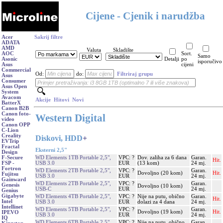
Cijene - Cjenik i narudžba
Acer
Sakrij filtre
ADATA
AMD
Valuta
Skladište
AOC
Sort.
Samo
Asonic
Detalji
po
isporučivo
Asus
cijeni
Commercial
Od:
do:
Filtriraj grupu
Asus
Consumer
Asus Open
System
Avacom
Akcije
Hitovi
Novi
BatterX
Canon B2B
Canon foto-
Western Digital
video
Canon OPP
C-Lion
Creality
Diskovi, HDD
+
EVTrip
Fractal
Eksterni 2,5"
Design
WD Elements 1TB Portable 2,5",
VPC: ?
Dov. zaliha za 6 dana
Garan.
F-Secure
Hit.
USB 3.0
EUR
(13 kom)
24 mj.
FSP -
Fortron
WD Elements 2TB Portable 2,5",
VPC: ?
Garan.
Dovoljno (20 kom)
Hit.
Fujitsu
USB 3.0
EUR
24 mj.
Gainward
WD Elements 2TB Portable 2,5",
VPC: ?
Garan.
Genesis
Dovoljno (10 kom)
USB-C
EUR
24 mj.
Genius
Gigabyte
WD Elements 4TB Portable 2,5",
VPC: ?
Nije na putu, obično
Garan.
Hit.
Intel
USB 3.0
EUR
dolazi za 4 dana
24 mj.
Intellinet
WD Elements 5TB Portable 2,5",
VPC: ?
Garan.
Dovoljno (19 kom)
Hit.
IPEVO
USB 3.0
EUR
24 mj.
IQ
WD Elements 6TB Portable 2,5",
VPC: ?
Nije na putu, obično
Garan.