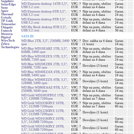
Sapphire
WD Elements desktop 14TB 3,5",
VPC: ?
Nije na putu, obično
Garan.
SolarEdge
USB 3.2 crni
EUR
dolazi za 4 dana
24 mj.
Sony
Spire
WD Elements desktop 6TB 3,5",
VPC: ?
Nije na putu, obično
Garan.
Thermal
USB 3.2 crni
EUR
dolazi za 4 dana
24 mj.
Grizzly
WD Elements desktop 8TB 3,5",
VPC: ?
Nije na putu, obično
Garan.
TP-Link
USB 3.2 crni
EUR
dolazi za 4 dana
24 mj.
Trinasolar
WD My Book desktop 8TB 3,5",
VPC: ?
Nije na putu, obično
Garan.
Ubiquiti
USB 3.2 crni
EUR
dolazi za 4 dana
36 mj.
Unitech
Western
SATA III
Digital
WireTech
WD Blue 2TB, 3,5", 256MB, 5400
VPC: ?
Dov. zaliha za 4 dana
Garan.
Zebra
rpm
EUR
(1 kom)
24 mj.
Technologies
WD Blue WD10EARZ 1TB, 3,5",
VPC: ?
Nije na putu, obično
Garan.
64MB, 5400 rpm
EUR
dolazi za 4 dana
24 mj.
WD Blue WD10EZEX 1TB, 3,5",
VPC: ?
Nije na putu, obično
Garan.
64MB, 7200 rpm
EUR
dolazi za 4 dana
24 mj.
WD Blue WD20EZBX 2TB, 3,5",
VPC: ?
Garan.
Dovoljno (3 kom)
256MB, 7200 rpm
EUR
24 mj.
WD Blue WD40EZAX 4TB, 3,5",
VPC: ?
Nije na putu, obično
Garan.
64MB, 5400 rpm
EUR
dolazi za 4 dana
24 mj.
WD Blue WD40EZZX 4TB, 3,5",
VPC: ?
Garan.
Dovoljno (5 kom)
128MB, 5400 rpm
EUR
24 mj.
WD Blue WD80EAAZ 8TB, 3,5",
VPC: ?
Nije na putu, obično
Garan.
256MB, 5640 rpm
EUR
dolazi za 4 dana
24 mj.
WD Gold WD1005FBYZ 1TB,
VPC: ?
Nije na putu, obično
Garan.
3,5", 128MB 7200rpm
EUR
dolazi za 7 dana
60 mj.
WD Gold WD103KRYZ 10TB,
VPC: ?
Nije na putu, obično
Garan.
3,5", 512MB 7200rpm
EUR
dolazi za 7 dana
60 mj.
WD Gold WD122KRYZ 12TB,
VPC: ?
Dovoljno (1 kom)
3,5", 512MB 7200rpm
EUR
WD Gold WD161KRYZ 16TB,
VPC: ?
Garan.
Dovoljno (3 kom)
3,5", 512MB 7200rpm
EUR
60 mj.
WD Gold WD181KRYZ 18TB,
VPC: ?
Garan.
Dovoljno (2 kom)
3,5", 512MB 7200rpm
EUR
60 mj.