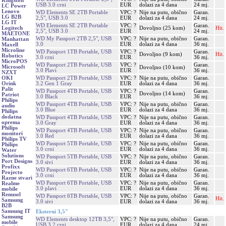
Kingston
USB 3.0 crni
EUR
dolazi za 4 dana
24 mj.
LC Power
Lenovo
WD Elements SE 2TB Portable
VPC: ?
Nije na putu, obično
Garan.
LG B2B
2,5", USB 3.0
EUR
dolazi za 4 dana
24 mj.
LG IT
WD Elements SE 2TB Portable
VPC: ?
Garan.
Dovoljno (25 kom)
Hit.
Logitech
2,5", USB 3.0
EUR
24 mj.
MAETONE
WD My Passport 2TB 2,5", USB
VPC: ?
Nije na putu, obično
Garan.
Manhattan
3.0
EUR
dolazi za 4 dana
36 mj.
Maxell
Microline
WD Passport 1TB Portable, USB
VPC: ?
Garan.
Dovoljno (9 kom)
Hit.
Robotics
3.0 crni
EUR
36 mj.
MicroPOS
WD Passport 2TB Portable, USB
VPC: ?
Garan.
Microsoft
Dovoljno (10 kom)
3.0 Plavi
EUR
36 mj.
NZXT
WD Passport 2TB Portable, USB
VPC: ?
Nije na putu, obično
Garan.
OKI
3.2 Gen 1 Gray
EUR
dolazi za 4 dana
36 mj.
Orink
Palit
WD Passport 4TB Portable, USB
VPC: ?
Garan.
Dovoljno (14 kom)
Patriot
3.0 Black
EUR
36 mj.
Philips
WD Passport 4TB Portable, USB
VPC: ?
Nije na putu, obično
Garan.
audio
3.0 Blue
EUR
dolazi za 4 dana
36 mj.
Philips
dodatna
WD Passport 4TB Portable, USB
VPC: ?
Nije na putu, obično
Garan.
oprema
3.0 Gray
EUR
dolazi za 4 dana
36 mj.
Philips
WD Passport 4TB Portable, USB
VPC: ?
Nije na putu, obično
Garan.
monitori
3.0 Red
EUR
dolazi za 4 dana
36 mj.
Philips TV
WD Passport 5TB Portable, USB
VPC: ?
Nije na putu, obično
Garan.
Philips
3.0 crni
EUR
dolazi za 4 dana
36 mj.
Water
Solutions
WD Passport 5TB Portable, USB
VPC: ?
Nije na putu, obično
Garan.
Port Designs
3.0 sivi
EUR
dolazi za 4 dana
36 mj.
Profixx
WD Passport 6TB Portable, USB
VPC: ?
Nije na putu, obično
Garan.
Projecto
3.0 crni
EUR
dolazi za 4 dana
36 mj.
Razne stvari
WD Passport 6TB Portable, USB
VPC: ?
Nije na putu, obično
Garan.
Realme
3.0 plavi
EUR
dolazi za 4 dana
36 mj.
mobile
Renusol
WD Passport 6TB Portable, USB
VPC: ?
Nije na putu, obično
Garan.
Hit.
Samsung
3.0 sivi
EUR
dolazi za 4 dana
36 mj.
B2B
Samsung IT
Eksterni 3,5"
Samsung
WD Elements desktop 12TB 3,5",
VPC: ?
Nije na putu, obično
Garan.
mobile
USB 3.2 crni
EUR
dolazi za 4 dana
24 mj.