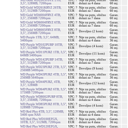
WD Gold WD2005FBYZ 2TB,
VPC: ?
Nije na putu, obično
Garan.
3,5", 128MB, 7200rpm
EUR
dolazi za 4 dana
60 mj.
WD Gold WD261KRYZ 26TB,
VPC: ?
Nije na putu, obično
Garan.
3,5", 512MB 7200rpm
EUR
dolazi za 7 dana
60 mj.
WD Gold WD4004FRYZ 4TB,
VPC: ?
Nije na putu, obično
Garan.
3,5", 256MB 7200rpm
EUR
dolazi za 7 dana
60 mj.
WD Gold WD6004FRYZ 6TB,
VPC: ?
Nije na putu, obično
Garan.
3,5", 256MB 7200rpm
EUR
dolazi za 7 dana
60 mj.
WD Gold WD8005FRYZ 8TB,
VPC: ?
Garan.
Dovoljno (2 kom)
3,5", 256MB 7200rpm
EUR
60 mj.
WD Purple 1TB, 3,5", 64MB,
VPC: ?
Nije na putu, obično
Garan.
5400rpm
EUR
dolazi za 4 dana
36 mj.
WD Purple WD102PURP 10TB,
VPC: ?
Garan.
Dovoljno (4 kom)
3,5", 512MB 7200rpm
EUR
36 mj.
WD Purple WD11PURZ 1TB, 3,5",
VPC: ?
Garan.
Dovoljno (11 kom)
64MB 5400rpm
EUR
36 mj.
WD Purple WD142PURP 14TB,
VPC: ?
Nije na putu, obično
Garan.
3,5", 512MB 7200rpm
EUR
dolazi za 7 dana
36 mj.
WD Purple WD23PURZ 2TB, 3,5",
VPC: ?
Garan.
Dovoljno (9 kom)
256MB 5400rpm
EUR
36 mj.
WD Purple WD43PURZ 4TB, 3,5",
VPC: ?
Nije na putu, obično
Garan.
256MB 5640rpm
EUR
dolazi za 7 dana
36 mj.
WD Purple WD44PURZ, 4TB,
VPC: ?
Garan.
Dovoljno (12 kom)
3,5", 128MB
EUR
36 mj.
WD Purple WD64PURZ 6TB, 3,5",
VPC: ?
Nije na putu, obično
Garan.
175MB 7200rpm
EUR
dolazi za 7 dana
36 mj.
WD Purple WD8002PURP 8TB,
VPC: ?
Nije na putu, obično
Garan.
3,5", 256MB, 7200rpm
EUR
dolazi za 4 dana
36 mj.
WD Purple WD85PURZ 8TB, 3,5",
VPC: ?
Garan.
Dovoljno (4 kom)
128MB 7200rpm
EUR
36 mj.
WD Red Plus 4TB, 3,5", 128MB,
VPC: ?
Nije na putu, obično
Garan.
5400 rpm NAS
EUR
dolazi za 4 dana
36 mj.
WD Red Plus WD100EFGX,
VPC: ?
Nije na putu, obično
Garan.
10TB, 3,5", 512MB, 7200rpm
EUR
dolazi za 4 dana
36 mj.
WD Red Plus WD120EFGX,
VPC: ?
Nije na putu, obično
Garan.