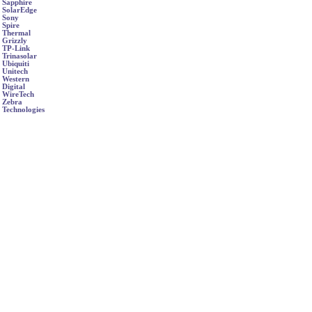
Sapphire
SolarEdge
Sony
Spire
Thermal
Grizzly
TP-Link
Trinasolar
Ubiquiti
Unitech
Western
Digital
WireTech
Zebra
Technologies