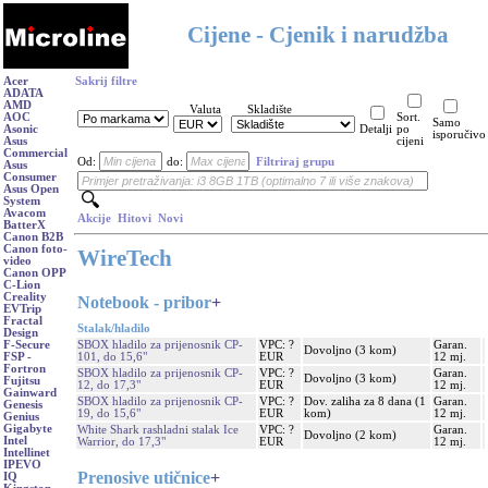
Cijene - Cjenik i narudžba
Acer
Sakrij filtre
ADATA
AMD
Valuta
Skladište
AOC
Sort.
Samo
Asonic
Detalji
po
isporučivo
Asus
cijeni
Commercial
Od:
do:
Filtriraj grupu
Asus
Consumer
Asus Open
System
Avacom
Akcije
Hitovi
Novi
BatterX
Canon B2B
Canon foto-
WireTech
video
Canon OPP
C-Lion
Creality
Notebook - pribor
+
EVTrip
Fractal
Stalak/hladilo
Design
SBOX hladilo za prijenosnik CP-
VPC: ?
Garan.
F-Secure
Dovoljno (3 kom)
101, do 15,6"
EUR
12 mj.
FSP -
Fortron
SBOX hladilo za prijenosnik CP-
VPC: ?
Garan.
Dovoljno (3 kom)
Fujitsu
12, do 17,3"
EUR
12 mj.
Gainward
SBOX hladilo za prijenosnik CP-
VPC: ?
Dov. zaliha za 8 dana (1
Garan.
Genesis
19, do 15,6"
EUR
kom)
12 mj.
Genius
Gigabyte
White Shark rashladni stalak Ice
VPC: ?
Garan.
Dovoljno (2 kom)
Intel
Warrior, do 17,3"
EUR
12 mj.
Intellinet
IPEVO
Prenosive utičnice
+
IQ