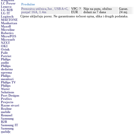
Kingston
LC Power
Produžne
Lenovo
Prenosiva utičnica,3ut., USB A+C,
VPC: ?
Nije na putu, obično
Garan.
LG B2B
punjač 16A, 1.4m
EUR
dolazi za 7 dana
24 mj.
LG IT
Cijene uključuju porez. Ne garantiramo točnost opisa, slika i drugih podataka.
Logitech
MAETONE
Manhattan
Maxell
Microline
Robotics
MicroPOS
Microsoft
NZXT
OKI
Orink
Palit
Patriot
Philips
audio
Philips
dodatna
oprema
Philips
monitori
Philips TV
Philips
Water
Solutions
Port Designs
Profixx
Projecto
Razne stvari
Realme
mobile
Renusol
Samsung
B2B
Samsung IT
Samsung
mobile