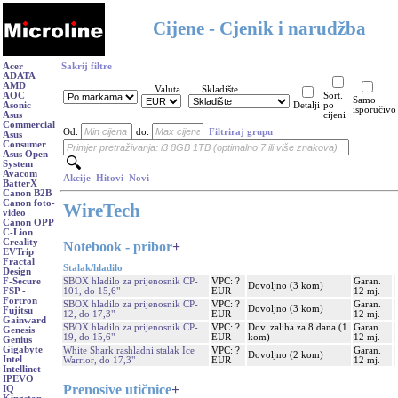
Cijene - Cjenik i narudžba
Acer
Sakrij filtre
ADATA
AMD
Valuta
Skladište
AOC
Sort.
Samo
Asonic
Detalji
po
isporučivo
Asus
cijeni
Commercial
Od:
do:
Filtriraj grupu
Asus
Consumer
Asus Open
System
Avacom
Akcije
Hitovi
Novi
BatterX
Canon B2B
Canon foto-
WireTech
video
Canon OPP
C-Lion
Creality
Notebook - pribor
+
EVTrip
Fractal
Stalak/hladilo
Design
SBOX hladilo za prijenosnik CP-
VPC: ?
Garan.
F-Secure
Dovoljno (3 kom)
101, do 15,6"
EUR
12 mj.
FSP -
Fortron
SBOX hladilo za prijenosnik CP-
VPC: ?
Garan.
Dovoljno (3 kom)
Fujitsu
12, do 17,3"
EUR
12 mj.
Gainward
SBOX hladilo za prijenosnik CP-
VPC: ?
Dov. zaliha za 8 dana (1
Garan.
Genesis
19, do 15,6"
EUR
kom)
12 mj.
Genius
Gigabyte
White Shark rashladni stalak Ice
VPC: ?
Garan.
Dovoljno (2 kom)
Intel
Warrior, do 17,3"
EUR
12 mj.
Intellinet
IPEVO
Prenosive utičnice
+
IQ