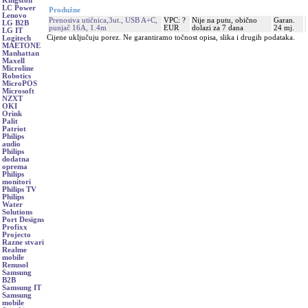
Kingston
LC Power
Produžne
Lenovo
Prenosiva utičnica,3ut., USB A+C,
VPC: ?
Nije na putu, obično
Garan.
LG B2B
punjač 16A, 1.4m
EUR
dolazi za 7 dana
24 mj.
LG IT
Cijene uključuju porez. Ne garantiramo točnost opisa, slika i drugih podataka.
Logitech
MAETONE
Manhattan
Maxell
Microline
Robotics
MicroPOS
Microsoft
NZXT
OKI
Orink
Palit
Patriot
Philips
audio
Philips
dodatna
oprema
Philips
monitori
Philips TV
Philips
Water
Solutions
Port Designs
Profixx
Projecto
Razne stvari
Realme
mobile
Renusol
Samsung
B2B
Samsung IT
Samsung
mobile