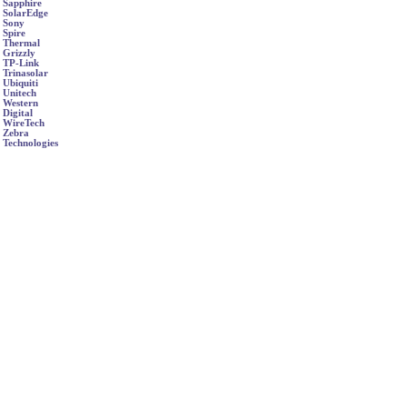
Sapphire
SolarEdge
Sony
Spire
Thermal
Grizzly
TP-Link
Trinasolar
Ubiquiti
Unitech
Western
Digital
WireTech
Zebra
Technologies