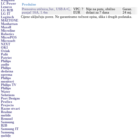
Kingston
LC Power
Produžne
Lenovo
Prenosiva utičnica,3ut., USB A+C,
VPC: ?
Nije na putu, obično
Garan.
LG B2B
punjač 16A, 1.4m
EUR
dolazi za 7 dana
24 mj.
LG IT
Cijene uključuju porez. Ne garantiramo točnost opisa, slika i drugih podataka.
Logitech
MAETONE
Manhattan
Maxell
Microline
Robotics
MicroPOS
Microsoft
NZXT
OKI
Orink
Palit
Patriot
Philips
audio
Philips
dodatna
oprema
Philips
monitori
Philips TV
Philips
Water
Solutions
Port Designs
Profixx
Projecto
Razne stvari
Realme
mobile
Renusol
Samsung
B2B
Samsung IT
Samsung
mobile