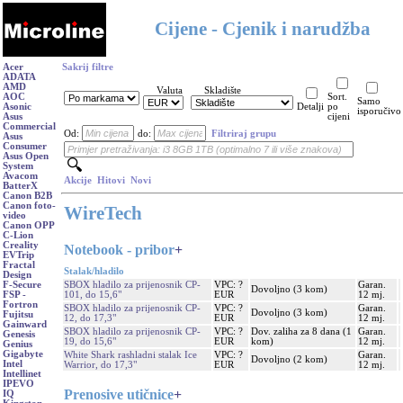
Cijene - Cjenik i narudžba
Acer
Sakrij filtre
ADATA
AMD
Valuta
Skladište
AOC
Sort.
Samo
Asonic
Detalji
po
isporučivo
Asus
cijeni
Commercial
Od:
do:
Filtriraj grupu
Asus
Consumer
Asus Open
System
Avacom
Akcije
Hitovi
Novi
BatterX
Canon B2B
Canon foto-
WireTech
video
Canon OPP
C-Lion
Creality
Notebook - pribor
+
EVTrip
Fractal
Stalak/hladilo
Design
SBOX hladilo za prijenosnik CP-
VPC: ?
Garan.
F-Secure
Dovoljno (3 kom)
101, do 15,6"
EUR
12 mj.
FSP -
Fortron
SBOX hladilo za prijenosnik CP-
VPC: ?
Garan.
Dovoljno (3 kom)
Fujitsu
12, do 17,3"
EUR
12 mj.
Gainward
SBOX hladilo za prijenosnik CP-
VPC: ?
Dov. zaliha za 8 dana (1
Garan.
Genesis
19, do 15,6"
EUR
kom)
12 mj.
Genius
Gigabyte
White Shark rashladni stalak Ice
VPC: ?
Garan.
Dovoljno (2 kom)
Intel
Warrior, do 17,3"
EUR
12 mj.
Intellinet
IPEVO
Prenosive utičnice
+
IQ