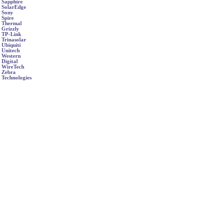
Sapphire
SolarEdge
Sony
Spire
Thermal
Grizzly
TP-Link
Trinasolar
Ubiquiti
Unitech
Western
Digital
WireTech
Zebra
Technologies