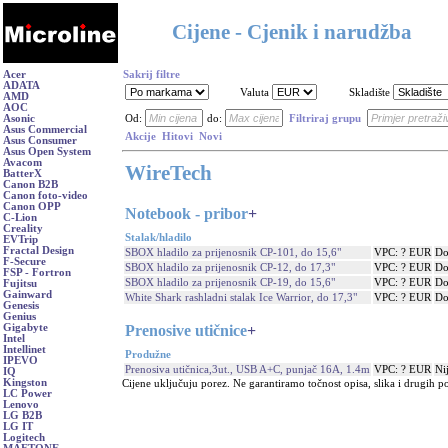
Cijene - Cjenik i narudžba
Acer
Sakrij filtre
ADATA
Valuta
Skladište
AMD
AOC
Asonic
Od:
do:
Filtriraj grupu
Asus Commercial
Akcije
Hitovi
Novi
Asus Consumer
Asus Open System
Avacom
WireTech
BatterX
Canon B2B
Canon foto-video
Canon OPP
Notebook - pribor
+
C-Lion
Creality
Stalak/hladilo
EVTrip
Fractal Design
SBOX hladilo za prijenosnik CP-101, do 15,6"
VPC: ? EUR
Do
F-Secure
SBOX hladilo za prijenosnik CP-12, do 17,3"
VPC: ? EUR
Do
FSP - Fortron
SBOX hladilo za prijenosnik CP-19, do 15,6"
VPC: ? EUR
Do
Fujitsu
Gainward
White Shark rashladni stalak Ice Warrior, do 17,3"
VPC: ? EUR
Do
Genesis
Genius
Prenosive utičnice
+
Gigabyte
Intel
Intellinet
Produžne
IPEVO
Prenosiva utičnica,3ut., USB A+C, punjač 16A, 1.4m
VPC: ? EUR
Ni
IQ
Kingston
Cijene uključuju porez. Ne garantiramo točnost opisa, slika i drugih p
LC Power
Lenovo
LG B2B
LG IT
Logitech