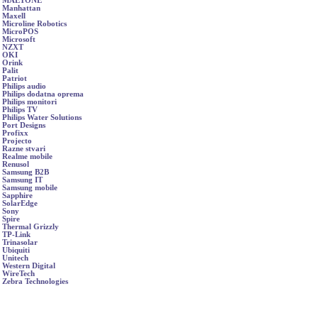
MAETONE
Manhattan
Maxell
Microline Robotics
MicroPOS
Microsoft
NZXT
OKI
Orink
Palit
Patriot
Philips audio
Philips dodatna oprema
Philips monitori
Philips TV
Philips Water Solutions
Port Designs
Profixx
Projecto
Razne stvari
Realme mobile
Renusol
Samsung B2B
Samsung IT
Samsung mobile
Sapphire
SolarEdge
Sony
Spire
Thermal Grizzly
TP-Link
Trinasolar
Ubiquiti
Unitech
Western Digital
WireTech
Zebra Technologies