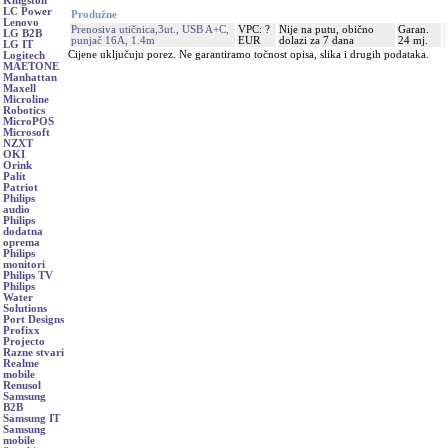
Kingston
LC Power
Produžne
Lenovo
Prenosiva utičnica,3ut., USB A+C,
VPC: ?
Nije na putu, obično
Garan.
LG B2B
punjač 16A, 1.4m
EUR
dolazi za 7 dana
24 mj.
LG IT
Cijene uključuju porez. Ne garantiramo točnost opisa, slika i drugih podataka.
Logitech
MAETONE
Manhattan
Maxell
Microline
Robotics
MicroPOS
Microsoft
NZXT
OKI
Orink
Palit
Patriot
Philips
audio
Philips
dodatna
oprema
Philips
monitori
Philips TV
Philips
Water
Solutions
Port Designs
Profixx
Projecto
Razne stvari
Realme
mobile
Renusol
Samsung
B2B
Samsung IT
Samsung
mobile