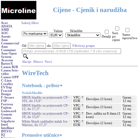
Cijene - Cjenik i narudžba
Acer
Sakrij filtre
ADATA
AMD
Valuta
Skladište
AOC
Sort.
Samo
Asonic
Detalji
po
isporučivo
Asus
cijeni
Commercial
Od:
do:
Filtriraj grupu
Asus
Consumer
Asus Open
System
Avacom
Akcije
Hitovi
Novi
BatterX
Canon B2B
Canon foto-
WireTech
video
Canon OPP
C-Lion
Creality
Notebook - pribor
+
EVTrip
Fractal
Stalak/hladilo
Design
SBOX hladilo za prijenosnik CP-
VPC: ?
Garan.
F-Secure
Dovoljno (3 kom)
101, do 15,6"
EUR
12 mj.
FSP -
Fortron
SBOX hladilo za prijenosnik CP-
VPC: ?
Garan.
Dovoljno (3 kom)
Fujitsu
12, do 17,3"
EUR
12 mj.
Gainward
SBOX hladilo za prijenosnik CP-
VPC: ?
Dov. zaliha za 8 dana (1
Garan.
Genesis
19, do 15,6"
EUR
kom)
12 mj.
Genius
Gigabyte
White Shark rashladni stalak Ice
VPC: ?
Garan.
Dovoljno (2 kom)
Intel
Warrior, do 17,3"
EUR
12 mj.
Intellinet
IPEVO
Prenosive utičnice
+
IQ