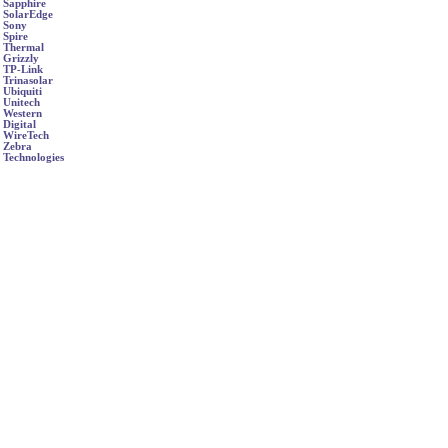
Sapphire
SolarEdge
Sony
Spire
Thermal
Grizzly
TP-Link
Trinasolar
Ubiquiti
Unitech
Western
Digital
WireTech
Zebra
Technologies