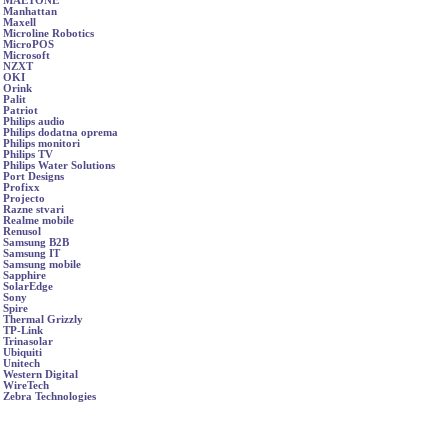
MAETONE
Manhattan
Maxell
Microline Robotics
MicroPOS
Microsoft
NZXT
OKI
Orink
Palit
Patriot
Philips audio
Philips dodatna oprema
Philips monitori
Philips TV
Philips Water Solutions
Port Designs
Profixx
Projecto
Razne stvari
Realme mobile
Renusol
Samsung B2B
Samsung IT
Samsung mobile
Sapphire
SolarEdge
Sony
Spire
Thermal Grizzly
TP-Link
Trinasolar
Ubiquiti
Unitech
Western Digital
WireTech
Zebra Technologies