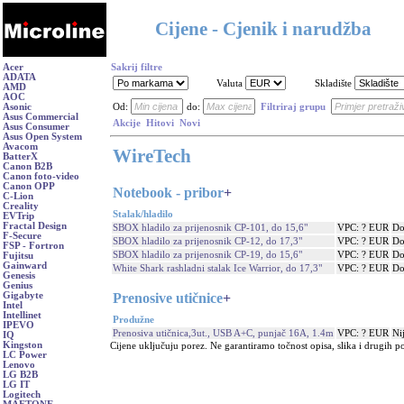
Cijene - Cjenik i narudžba
Acer
Sakrij filtre
ADATA
Valuta
Skladište
AMD
AOC
Asonic
Od:
do:
Filtriraj grupu
Asus Commercial
Akcije
Hitovi
Novi
Asus Consumer
Asus Open System
Avacom
WireTech
BatterX
Canon B2B
Canon foto-video
Canon OPP
Notebook - pribor
+
C-Lion
Creality
Stalak/hladilo
EVTrip
Fractal Design
SBOX hladilo za prijenosnik CP-101, do 15,6"
VPC: ? EUR
Do
F-Secure
SBOX hladilo za prijenosnik CP-12, do 17,3"
VPC: ? EUR
Do
FSP - Fortron
SBOX hladilo za prijenosnik CP-19, do 15,6"
VPC: ? EUR
Do
Fujitsu
Gainward
White Shark rashladni stalak Ice Warrior, do 17,3"
VPC: ? EUR
Do
Genesis
Genius
Prenosive utičnice
+
Gigabyte
Intel
Intellinet
Produžne
IPEVO
Prenosiva utičnica,3ut., USB A+C, punjač 16A, 1.4m
VPC: ? EUR
Ni
IQ
Kingston
Cijene uključuju porez. Ne garantiramo točnost opisa, slika i drugih p
LC Power
Lenovo
LG B2B
LG IT
Logitech