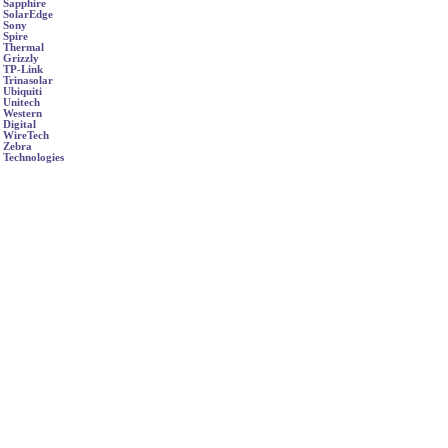
Sapphire
SolarEdge
Sony
Spire
Thermal
Grizzly
TP-Link
Trinasolar
Ubiquiti
Unitech
Western
Digital
WireTech
Zebra
Technologies