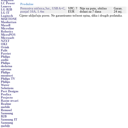
Kingston
LC Power
Produžne
Lenovo
Prenosiva utičnica,3ut., USB A+C,
VPC: ?
Nije na putu, obično
Garan.
LG B2B
punjač 16A, 1.4m
EUR
dolazi za 7 dana
24 mj.
LG IT
Cijene uključuju porez. Ne garantiramo točnost opisa, slika i drugih podataka.
Logitech
MAETONE
Manhattan
Maxell
Microline
Robotics
MicroPOS
Microsoft
NZXT
OKI
Orink
Palit
Patriot
Philips
audio
Philips
dodatna
oprema
Philips
monitori
Philips TV
Philips
Water
Solutions
Port Designs
Profixx
Projecto
Razne stvari
Realme
mobile
Renusol
Samsung
B2B
Samsung IT
Samsung
mobile