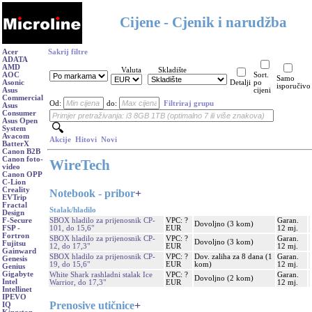
Cijene - Cjenik i narudžba
Acer
Sakrij filtre
ADATA
AMD
Valuta
Skladište
AOC
Sort.
Samo
Asonic
Detalji
po
isporučivo
Asus
cijeni
Commercial
Od:
do:
Filtriraj grupu
Asus
Consumer
Asus Open
System
Avacom
Akcije
Hitovi
Novi
BatterX
Canon B2B
Canon foto-
WireTech
video
Canon OPP
C-Lion
Creality
Notebook - pribor
+
EVTrip
Fractal
Stalak/hladilo
Design
SBOX hladilo za prijenosnik CP-
VPC: ?
Garan.
F-Secure
Dovoljno (3 kom)
101, do 15,6"
EUR
12 mj.
FSP -
Fortron
SBOX hladilo za prijenosnik CP-
VPC: ?
Garan.
Dovoljno (3 kom)
Fujitsu
12, do 17,3"
EUR
12 mj.
Gainward
SBOX hladilo za prijenosnik CP-
VPC: ?
Dov. zaliha za 8 dana (1
Garan.
Genesis
19, do 15,6"
EUR
kom)
12 mj.
Genius
Gigabyte
White Shark rashladni stalak Ice
VPC: ?
Garan.
Dovoljno (2 kom)
Intel
Warrior, do 17,3"
EUR
12 mj.
Intellinet
IPEVO
Prenosive utičnice
+
IQ