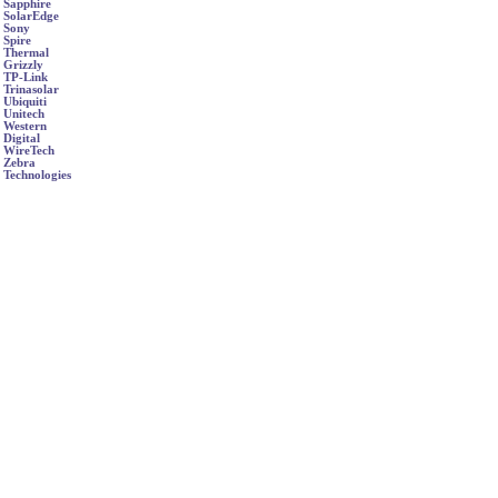
Sapphire
SolarEdge
Sony
Spire
Thermal
Grizzly
TP-Link
Trinasolar
Ubiquiti
Unitech
Western
Digital
WireTech
Zebra
Technologies