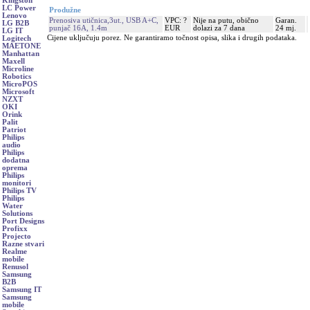
Kingston
LC Power
Produžne
Lenovo
Prenosiva utičnica,3ut., USB A+C,
VPC: ?
Nije na putu, obično
Garan.
LG B2B
punjač 16A, 1.4m
EUR
dolazi za 7 dana
24 mj.
LG IT
Cijene uključuju porez. Ne garantiramo točnost opisa, slika i drugih podataka.
Logitech
MAETONE
Manhattan
Maxell
Microline
Robotics
MicroPOS
Microsoft
NZXT
OKI
Orink
Palit
Patriot
Philips
audio
Philips
dodatna
oprema
Philips
monitori
Philips TV
Philips
Water
Solutions
Port Designs
Profixx
Projecto
Razne stvari
Realme
mobile
Renusol
Samsung
B2B
Samsung IT
Samsung
mobile