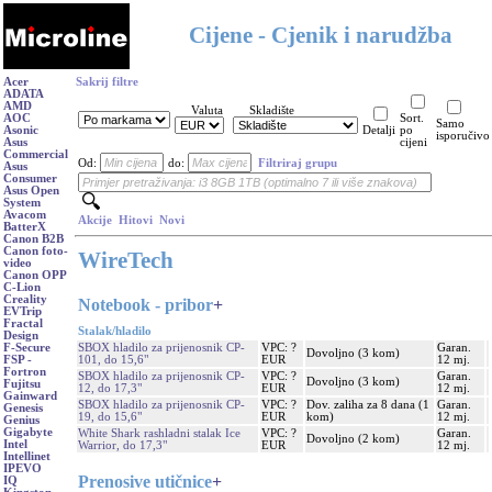
Cijene - Cjenik i narudžba
Acer
Sakrij filtre
ADATA
AMD
Valuta
Skladište
AOC
Sort.
Samo
Asonic
Detalji
po
isporučivo
Asus
cijeni
Commercial
Od:
do:
Filtriraj grupu
Asus
Consumer
Asus Open
System
Avacom
Akcije
Hitovi
Novi
BatterX
Canon B2B
Canon foto-
WireTech
video
Canon OPP
C-Lion
Creality
Notebook - pribor
+
EVTrip
Fractal
Stalak/hladilo
Design
SBOX hladilo za prijenosnik CP-
VPC: ?
Garan.
F-Secure
Dovoljno (3 kom)
101, do 15,6"
EUR
12 mj.
FSP -
Fortron
SBOX hladilo za prijenosnik CP-
VPC: ?
Garan.
Dovoljno (3 kom)
Fujitsu
12, do 17,3"
EUR
12 mj.
Gainward
SBOX hladilo za prijenosnik CP-
VPC: ?
Dov. zaliha za 8 dana (1
Garan.
Genesis
19, do 15,6"
EUR
kom)
12 mj.
Genius
Gigabyte
White Shark rashladni stalak Ice
VPC: ?
Garan.
Dovoljno (2 kom)
Intel
Warrior, do 17,3"
EUR
12 mj.
Intellinet
IPEVO
Prenosive utičnice
+
IQ